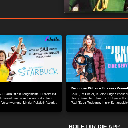
Die jungen Wilden – Eine sexy Komöd
k Huard) ist ein Taugenichts. Er treibt mit
Katie (Kat Foster) ist eine junge Schauspie
 Aufwand durch das Leben und scheut
den großen Durchbruch in Hollywood hinar
r Verantwortung. Mit der Polizistin Valerie
Paul (Scott Rodgers), Impro-Schauspiele
on) hat er eine Beziehung. Als sie ihm
erfolgloser Drehbuchautor, lebt sie einer
s sie schwanger ist, kommt Davids
Langzeitbeziehung, der ein bißchen frisc
t an die Oberfläche. Vor zwanzig Jahren
auch nicht schaden würde. Da bekommt K
Befruchtungsklink sein Sperma für Geld
unschlagbares Angebot und die Beziehun
g gestellt. Nun muss er erfahren, dass er
ersten Riss. Sie soll in der Sado-Maso-Mi
HOLE DIR DIE APP