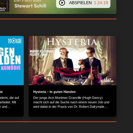
ABSPIELEN
1:24:18
ie
Hysteria – In guten Händen
lerin, die auf
Der junge Arzt Mortimer Granville (Hugh Dancy)
beitet. Mit
macht sich auf die Suche nach einem neuen Job und
r und
wird dabei in der Praxis von Dr. Robert Dalrymple
(Jonathan Pryce) vorstellig. Als vermeintlicher
her Wind
Hysterie- und Frauen-Experte ist dieser aufgrund der
atie ein
stetig steigenden Zahl von Patientinnen vollkommen
g einen
überlastet und stellt den jungen Kollegen umgehend
ni-Serie 'The
ein. Zur Heilung der sich in Therapie befindlichen