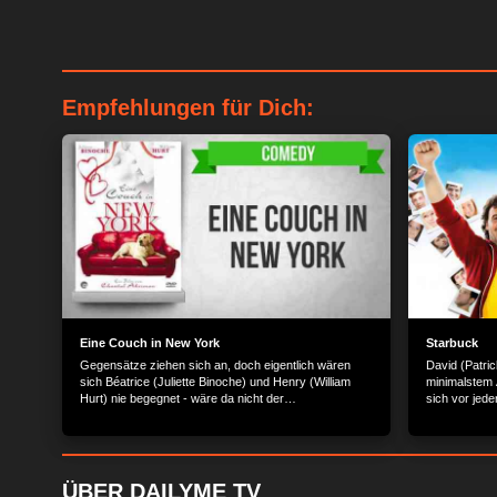
Empfehlungen für Dich:
Eine Couch in New York
Starbuck
Gegensätze ziehen sich an, doch eigentlich wären
David (Patric
sich Béatrice (Juliette Binoche) und Henry (William
minimalstem
Hurt) nie begegnet - wäre da nicht der
sich vor jede
Wohnungstausch gewesen.
(Julie LeBret
erzählt, das
Vergangenhei
hat er einer 
zur Verfügun
ÜBER DAILYME TV