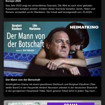
Europe 2020
Das Jahr 2020 zeigt ein schreckliches Szenario: Die Welt ist nach einer globalen
Katastrophe komplett zerstört. Inmitten dieser Szenerie kämpfen Janek, Helen und
Romero verzweifelt um ihr Überleben. Der Inhalt wird bereitgestellt von: PLAION
PICTURES GmbH, Lochhamer Str. 9, 82152 Planegg/München
Der Mann von der Botschaft
Eindringliches Drama mit einem grandiosen Drehbuch und Burghart Klaußner (“Das
weiße Band”) in der Hauptrolle.Herbert Neumann arbeitet in der deutschen Botschaft
in der georgischen Hauptstadt Tbilisi. Nach getaner Arbeit kehrt er jeden Tag nach
Hause zurück und versucht die Langeweile durch Computerspiele zu vertreiben. Auch
die Affäre mit einer Georgierin, der Botschaftsmitarbeiterin Nana, ist kein Trost für sein
einsames Leben in dieser fremden Stadt. Seine Monotonie scheint sich aufzulösen,
als Herbert auf dem Markt dem zwölfjährigen Flüchtlingsmädchen Sashka begegnet,