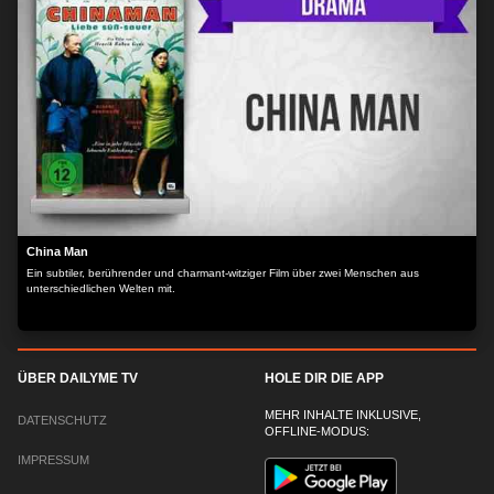
die, wie die meisten ihrer Leidensgenossen, in einem Flüchtlingslager am Rand der
Stadt lebt. Herbert und Sashka werden Freunde und Herbert kann zum ersten Mal seit
langer Zeit wieder lachen und fühlt Verantwortung für jemanden.Locarno International
Film Festival 2006 – Gewinner Silbener Leopard / Bester Schauspieler Burghart
KlaußnerMar del Plata Film Festival 2007 – Gewinner Bestes Drehbuch Zaza
Rusadze, Dito Tsintsadze
China Man
Ein subtiler, berührender und charmant-witziger Film über zwei Menschen aus
unterschiedlichen Welten mit.
ÜBER DAILYME TV
HOLE DIR DIE APP
MEHR INHALTE INKLUSIVE,
DATENSCHUTZ
OFFLINE-MODUS:
IMPRESSUM