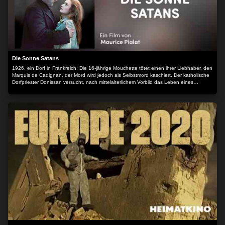
Die Sonne Satans
1926, ein Dorf in Frankreich: Die 16-jährige Mouchette tötet einen ihrer Liebhaber, den
Marquis de Cadignan, der Mord wird jedoch als Selbstmord kaschiert. Der katholische
Dorfpriester Donissan versucht, nach mittelalterlichem Vorbild das Leben eines
Heiligen zu führen: Er fastet, trägt Bußgewänder unter seinem Talar und geißelt sich.
Donissan versucht, sie von ihrer seelischen Not zu befreien, indem er ihr alles über sie
selbst erzählt. Das verzweifelte Mädchen, das in seiner Verwirrung nicht mehr zwischen
Realität und Wahn zu unterscheiden weiß, flieht.