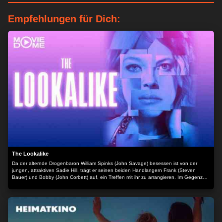
Empfehlungen für Dich:
The Lookalike
Da der alternde Drogenbaron William Spinks (John Savage) besessen ist von der
jungen, attraktiven Sadie Hill, trägt er seinen beiden Handlangern Frank (Steven
Bauer) und Bobby (John Corbett) auf, ein Treffen mit ihr zu arrangieren. Im Gegenzug
stellt Spinks ihnen seine geschäftlichen Kontakte in Aussicht. Begeistert davon,
künftig in der ersten Liga zu spielen, machen die beiden Sadie ausfindig, jedoch
überlebt sie dieses Treffen nicht. Da der Deal ohne sie nicht zustande kommt und aus
Angst vor weiteren Konsequenzen beschließen Frank und Bobby, Ersatz für sie zu
finden. Für die perfekte Doppelgängerin schreiben sie 300.000 Dollar als Belohnung
aus. Joe Mulligan (Jerry O'Connell) ergreift die Gelegenheit, um damit seinem