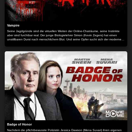
Vampire
Seine Jagdgründe sind die virtuellen Weiten der Online-Chaträume, seine Instinkte
aber sind furchtbar real. Der junge Biologielehrer Simon (Kevin Zegers) hat einen
unstillbaren Durst nach menschlichem Blut. Und seine Opfer sucht sich der moderne
Vampir unter denen, die ohnehin mit dem Leben abgeschlossen haben: jungen,
suizidgefährdeten Frauen, für welche die dunklen Begierden ihres Killers zur Erlösung
führen sollen... Der Inhalt wird bereitgestellt von: PLAION PICTURES GmbH,
Lochhamer Str. 9, 82152 Planegg/München
Badge of Honor
Nachdem die pflichtbewusste Polizistin Jessica Dawson (Mena Suvari) ihren eigenen