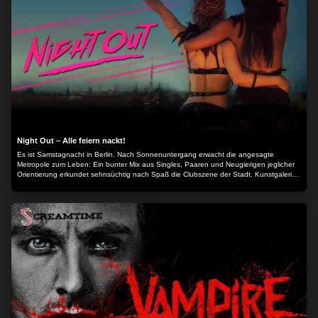
hochverschuldeten Bruder Holt (Justin Long) aus der Patsche helfen. Wenig später
stößt Holt zufällig auf ein Mädchen namens Lacey (Gillian Jacobs), das der
Verstorbenen tatsächlich zum Verwechseln ähnlich sieht... Der Inhalt wird bereitgestellt
von: PLAION PICTURES GmbH, Lochhamer Str. 9, 82152 Planegg/München
Night Out – Alle feiern nackt!
Es ist Samstagnacht in Berlin. Nach Sonnenuntergang erwacht die angesagte
Metropole zum Leben: Ein bunter Mix aus Singles, Paaren und Neugierigen jeglicher
Orientierung erkundet sehnsüchtig nach Spaß die Clubszene der Stadt. Kunstgalerist
Felix zeigt seinem Star-Künstler Michael und dessen geschäftstüchtiger Frau Sarah
die angesagtesten Clubs, während Lena und ihre Geliebte Ingrid auf den Syrer Amir
treffen, dessen anfängliche Schüchternheit sie zu immer neuen Spielen reizt. Martha
und Sebastian versuchen im Nachtleben einen Investor zu finden und die junge Layla
sucht unter Neonlicht und treibendem Bass nach dem Vater ihres ungeborenen
Kindes. Während einer durchtanzten Nacht im berüchtigten Club KIT KAT kreuzen und
entzweien sich hier die Wege einer rastlosen Clique im Sog der Großstadt. Eine
rauschhafte Party bis zum Morgengrauen, die keiner von ihnen je vergessen wird…
Der Inhalt wird bereitgestellt von: PLAION PICTURES GmbH, Lochhamer Str. 9, 82152
Planegg/München