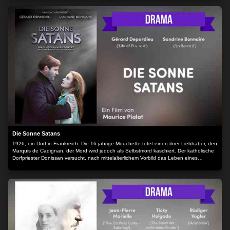
Die Sonne Satans
1926, ein Dorf in Frankreich: Die 16-jährige Mouchette tötet einen ihrer Liebhaber, den
Marquis de Cadignan, der Mord wird jedoch als Selbstmord kaschiert. Der katholische
Dorfpriester Donissan versucht, nach mittelalterlichem Vorbild das Leben eines
Heiligen zu führen: Er fastet, trägt Bußgewänder unter seinem Talar und geißelt sich.
Donissan versucht, sie von ihrer seelischen Not zu befreien, indem er ihr alles über sie
selbst erzählt. Das verzweifelte Mädchen, das in seiner Verwirrung nicht mehr zwischen
Realität und Wahn zu unterscheiden weiß, flieht.