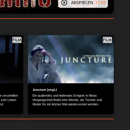
ABSPIELEN
17:53
Juncture (engl.)
 verurteilten
Ein quälendes und leidendes Ereignis in Ninas
o sein Leben
Vergangenheit findet eine Wende, als Tochter und
rd.
Mutter für ein letztes Mal wiedervereint werden.