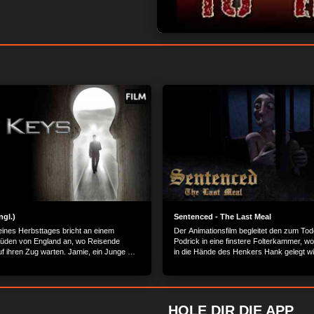
ngl.)
Sentenced - The Last Meal
ines Herbsttages bricht an einem
Der Animationsfilm begleitet den zum Tode
Süden von England an, wo Reisende
Podrick in eine finstere Folterkammer, w
f ihren Zug warten. Jamie, ein Junge mit
in die Hände des Henkers Hank gelegt wi
hnlichen Begabung, der uns einen
das Leben der Menschen gewährt, geht
 entlang. Unerwartet trifft er auf Marvin,
ttleren Alters, der in einer Lebenskrise
reffen und ein Schlüsselbund leitet eine
HOLE DIR DIE APP