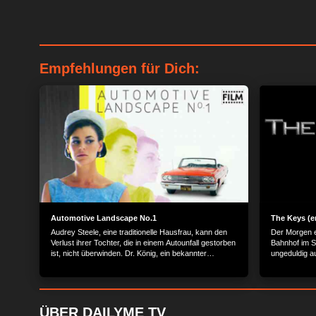
Empfehlungen für Dich:
Automotive Landscape No.1
The Keys (e
Audrey Steele, eine traditionelle Hausfrau, kann den
Der Morgen e
Verlust ihrer Tochter, die in einem Autounfall gestorben
Bahnhof im 
ist, nicht überwinden. Dr. König, ein bekannter
ungeduldig au
Psychologe, versucht durch eine Art Hypnose ihre
einer ungewö
Gedächtnislücken über das Geschehen zu schließen,
Einblick in 
um Audrey endlich ihrem Gewissen Ruhe geben zu
den Bahnsteig
können.
einen Mann mi
steckt. Ihr T
ÜBER DAILYME TV