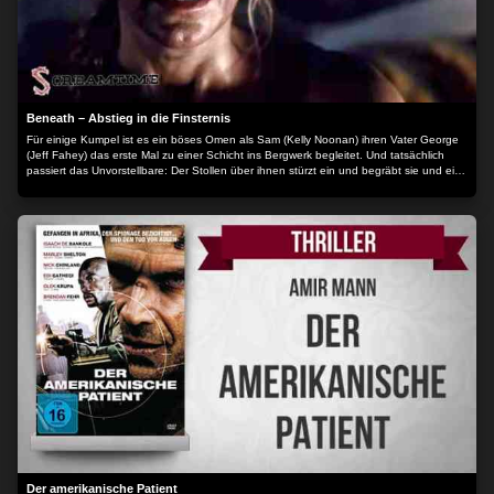
Beneath – Abstieg in die Finsternis
Für einige Kumpel ist es ein böses Omen als Sam (Kelly Noonan) ihren Vater George
(Jeff Fahey) das erste Mal zu einer Schicht ins Bergwerk begleitet. Und tatsächlich
passiert das Unvorstellbare: Der Stollen über ihnen stürzt ein und begräbt sie und ein
paar weitere Bergarbeiter 200 Meter tief unter der Erde. Kaum legt sich der Staub,
treten giftige Gase aus dem Gestein hervor und die Überlebenden ziehen sich in eine
Rettungskammer zurück, um auf Hilfe zu warten. Schon bald zwingen aufgebrauchte
Sauerstoffvorräte sie dazu, auf eigene Faust einen Weg zurück ans Tageslicht zu
suchen. Die Situation in der stickigen Mine wird immer auswegloser. Panische Schreie
aus den Tiefen der Dunkelheit und bedrohliche Schatten versetzen alle in
Todesangst. Als dann noch ein Kumpel nach dem anderen auf blutrünstige Weise
umgebracht wird, ist klar: alle sind in großer Gefahr. Wem kann man noch trauen und
sind sie dort unten wirklich allein? Der Inhalt wird bereitgestellt von: PLAION
PICTURES GmbH, Lochhamer Str. 9, 82152 Planegg/München
Der amerikanische Patient