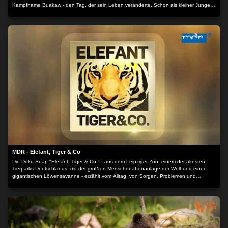
Kampfname Buakaw - den Tag, der sein Leben veränderte. Schon als kleiner Junge
begann Buakaw mit Thailands Nationalsport Muay Thai. Er gewann seinen ersten
Kampf, blieb dabei, kämpfte sich durch und gewann im Juli 2004 überraschend das
Finale des K-l World Max World Tournament. Zwei Jahre später wiederholte er den
Erfolg sogar. Er begann als einer von vielen - heute ist er der bekannteste Muay Thai-
Kämpfer seines Landes. Diese Dokumentation zeigt Thailands Nationalhelden so nah
wie nie zuvor und begleitet ihn sowohl durch die Stationen seiner sportlichen Karriere,
als auch durch seine Heimat und bietet einen einzigartigen Blick auf seine Welt,
fernab von Massentourismus und Konsum. Der Inhalt wird bereitgestellt von: PLAION
PICTURES GmbH, Lochhamer Str. 9, 82152 Planegg/München
MDR - Elefant, Tiger & Co
Die Doku-Soap "Elefant, Tiger & Co." - aus dem Leipziger Zoo, einem der ältesten
Tierparks Deutschlands, mit der größten Menschenaffenanlage der Welt und einer
gigantischen Löwensavanne - erzählt vom Alltag, von Sorgen, Problemen und
Erfolgen der Zoobewohner.