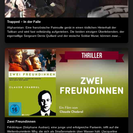
Trapped – In der Falle
Afghanistan: Eine französische Patrouille gerät in einen tödlichen Hinterhalt der
Taliban und wird fast vollständig aufgerieben. Die beiden einzigen Überlebenden, der
eigenwillige Sergeant Denis Quillard und der stoische Soldat Murat, können zwar
entkommen. Doch Murat wird bald von einem Scharfschützen erwischt und Denis ist
allein auf sich gestellt. Auf seiner Flucht entdeckt er einen verlassenen, voll beladenen
Laster mit Heroin. Sein Problem: Eine alte russische Landmine, auf der er steht –
einen Schritt weiter und es ist aus. Die Zeit läuft, denn die Taliban sind ihm dicht auf
den Fersen. Der Inhalt wird bereitgestellt von: PLAION PICTURES GmbH, Lochhamer
Str. 9, 82152 Planegg/München
Zwei Freundinnen
Frédérique (Stéphane Audran), eine junge und erfolgreiche Pariserin, trifft auf die
Weltenbummlerin Why, die sich als Straßenmalerin über Wasser hält. (Jacqueline