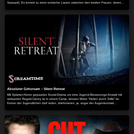
Sassard). Es kommt zu einer erotische Liason zwischen den beiden Frauen, deren
Freundschaft durch einen Mann ins Wanken gerät...
Absoluter Gehorsam – Silent Retreat
Mit Splatter-Horror gepaartes Sozial-Drama um eine Jugend-Besserungs-Anstalt mit
seltsamen Regeln!Janey ist in einem Camp, dessen Motto “Heilen durch Stille” ist.
Keiner der Jugendlichen darf reden, telefonieren, ja, sogar der Augenkontakt
miteinander ist verboten. Geleitet wird die Einrichtung durch einen undurchsichtigen
Doktor, der jeglichen Zuwiderhandlungen mit strikten Strafen nachgeht. Dass er die
Frauen per Gehirnwäsche zu absolutem Gehorsam manipulieren will, wird schnell klar.
Außerdem lauert in den umgebenden Wäldern ein merkwürdiges Wesen, das denen,
die sich gegen die Regeln auflehnen, einen kleinen Besuch abstattet. Der Inhalt wird
bereitgestellt von: PLAION PICTURES GmbH, Lochhamer Str. 9, 82152
Planegg/München