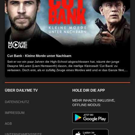
Cut Bank - Kleine Morde unter Nachbarn
Seit er vor ein paar Jahren die High-School abgeschlossen hat, träumt der junge
Dwayne McLaren (Liam Hemsworth) davon, die miefige Kleinstadt 'Cut Bank' zu
verlassen. Doch erst, als er zufällig Zeuge eines Mordes wird und er das Ganze filmt,
könnte sich ihm die Möglichkeit bieten, mit Freundin Cassandra (Teresa Palmer)
irgendwo anders als in 'Cut Bank' neu anzufangen. Doch von nun an hat jede seiner
Entscheidungen verheerende Folgen, die beweisen, dass das Verbrechen auch im
kleinsten Nest ein Zuhause findet. Der gutherzige und vom ersten Mord in der kleinen
ÜBER DAILYME TV
HOLE DIR DIE APP
Stadt völlig überrumpelte Sheriff Vogel (John Malkovich) ist komplett überfordert und
stolpert durch die Ermittlungen und Dwaynes Vater Big Stan (Billy Bob Thornton) stellt
seine eigenen Nachforschungen im Mordfall an... Der Inhalt wird bereitgestellt von:
MEHR INHALTE INKLUSIVE,
DATENSCHUTZ
PLAION PICTURES GmbH, Lochhamer Str. 9, 82152 Planegg/München
OFFLINE-MODUS:
IMPRESSUM
AGB
UNTERNEHMENSSEITE