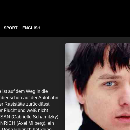
SPORT
ENGLISH
e ist auf dem Weg in die
 aber schon auf der Autobahn
er Raststätte zurücklässt.
er Flucht und weiß nicht
SUSAN (Gabrielle Scharnitzky),
INRICH (Axel Milberg), ein
. Denn Heinrich hat keine