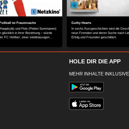
Fußball ist Frauensache
Guilty Hearts
Haapkylä) und Pete (Petteri Summanen)
In sechs Kurzgeschichten wird die Gesc
ch glücklich in ihrer Beziehung – würde
neun Fremden und deren Suche nach Lie
im ‘FC HeMan’, einer siebtklassigen
Erfolg und Freunden geschildert.
, seiner Fußball-Leidenschaft frönen.
sst nichts so sehr wie Fußball, erträgt
eliebte Hobby ihres Mannes. Als sie
, dass Pete und seine
ollegen heimlich eine Reise zur Fußball-
HOLE DIR DIE APP
schland planen, platzt ihr der Kragen.
Pete und seinen Fußball-Kumpels eine
nn sie gemeinsam mit allen Spielerfrauen
MEHR INHALTE INKLUSIVE
aft formen kann und diese in einem –
eidenden – Spiel Petes Team schlägt,
nner auf, Fußball zu schauen und zu
 ‘FC Venus’ ist geboren – doch schon bald
dass ihr Plan zahlreiche Haken hat… Der
bereitgestellt von: PLAION PICTURES
amer Str. 9, 82152 Planegg/München