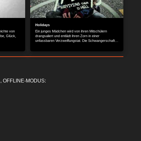
Holidays
hichte von
Ein junges Mädchen wird von ihren Mitschülern
be, Glück,
drangsaliert und entlädt ihren Zorn in einer
unfassbaren Verzweiflungstat. Die Schwangerschaft
einer Lehrerin nimmt einen unerwarteten Verlauf. Die
nächtliche Begegnung mit dem Osterhasen wird zu
einem Albtraum ohnegleichen. In der Einsamkeit der
kalifornischen Wüste treibt ein seltsamer Kult sein
Unwesen. Die plötzlich auftauchende Botschaft ihres
seit Jahren verstorben geglaubten Vaters führt einen
rebellischen Teenager in die vergessenen Straßen
ihrer Stadt – und zu einem unerwarteten Wiedersehen.
, OFFLINE-MODUS:
Das diesjährige Halloween-Fest hält für den
schmierigen Möchtegern-Pornoproduzenten Ian
(Harley Morenstein) eine bittere Lektion in Sachen
Schmerz bereit. Selbst Weihnachten verläuft anders
als sonst, nachdem sich ein verzweifelter Vater auf
unfeine Art das letzte Exemplar eines begehrten
Hightech-Geschenks sichert. Und zum
Jahresausklang trifft schließlich ein psychopathischer
Killer auf ein vermeintlich wehrloses Opfer – mit
blutigen Konsequenzen. Der Inhalt wird bereitgestellt
von: PLAION PICTURES GmbH, Lochhamer Str. 9,
82152 Planegg/München