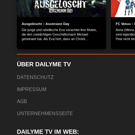
Ausgelöscht – Ascension Day
FC Venus – 
Die junge und rebellische Eva verachtet ihre Mutter,
Anna (Minna 
die den zwielichtigen Geschäftsmann Michael
sind eigentli
geheiratet hat. Als Eva hört, dass an Christi
Pete nicht be
Himmelfahrt eine illegale Lieferung von Diamanten
Gurkentruppe
bevorsteht, sieht sie eine Gelegenheit, ein neues
Denn Anna ha
Leben zu beginnen. Zusammen mit ihrem Freund
aber das ung
Hanno und seinem Kumpel Dominik plant sie einen
herausfindet
Raubüberfall, der jedoch in einer Katastrophe endet.
Mannschaftsk
ÜBER DAILYME TV
Der Inhalt wird bereitgestellt von: PLAION PICTURES
WM nach Deut
GmbH, Lochhamer Str. 9, 82152 Planegg/München
Anna bietet 
Wette an: We
DATENSCHUTZ
eine Mannsch
alles entsch
IMPRESSUM
hören die Mä
spielen! Der
merkt Anna, 
AGB
Inhalt wird 
GmbH, Lochh
UNTERNEHMENSSEITE
DAILYME TV IM WEB: