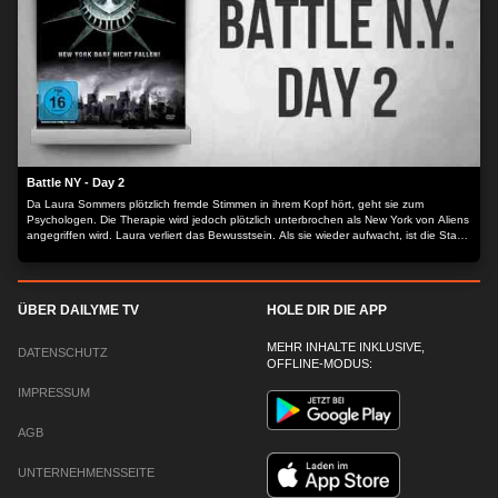
Battle NY - Day 2
Da Laura Sommers plötzlich fremde Stimmen in ihrem Kopf hört, geht sie zum
Psychologen. Die Therapie wird jedoch plötzlich unterbrochen als New York von Aliens
angegriffen wird. Laura verliert das Bewusstsein. Als sie wieder aufwacht, ist die Stadt
menschenleer.
ÜBER DAILYME TV
HOLE DIR DIE APP
MEHR INHALTE INKLUSIVE,
DATENSCHUTZ
OFFLINE-MODUS:
IMPRESSUM
AGB
UNTERNEHMENSSEITE