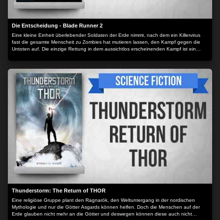
Die Entscheidung - Blade Runner 2
Eine kleine Einheit überlebender Soldaten der Erde nimmt, nach dem ein Killervirus
fast die gesamte Menscheit zu Zombies hat mutieren lassen, den Kampf gegen die
Untoten auf. Die einzige Rettung in dem aussichtlos erscheinenden Kampf ist ein
androider Kampfroboter, der sich aer kaum kontrollieren lässt....
Thunderstorm: The Return of THOR
Eine religiöse Gruppe plant den Ragnarök, den Weltuntergang in der nordischen
Mythologie und nur die Götter Asgards können helfen. Doch die Menschen auf der
Erde glauben nicht mehr an die Götter und deswegen können diese auch nicht