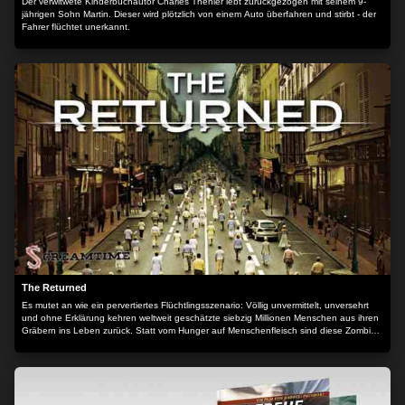
Der verwitwete Kinderbuchautor Charles Thénier lebt zurückgezogen mit seinem 9-
jährigen Sohn Martin. Dieser wird plötzlich von einem Auto überfahren und stirbt - der
Fahrer flüchtet unerkannt.
The Returned
Es mutet an wie ein pervertiertes Flüchtlingsszenario: Völlig unvermittelt, unversehrt
und ohne Erklärung kehren weltweit geschätzte siebzig Millionen Menschen aus ihren
Gräbern ins Leben zurück. Statt vom Hunger auf Menschenfleisch sind diese Zombies
aber nur von einem Wunsch beseelt. Wieder den alten Platz in ihrem sozialen Umfeld
einzunehmen. Doch die Re-Integration ist schwierig, zumal die Zurückgekehrten
seltsame Verhaltensweisen zeigen, die zur echten Gefahr für die Menschheit werden
könnten... Der Inhalt wird bereitgestellt von: PLAION PICTURES GmbH, Lochhamer
Str. 9, 82152 Planegg/München