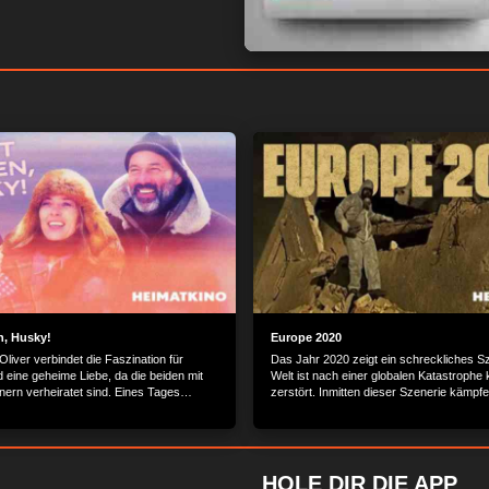
n, Husky!
Europe 2020
liver verbindet die Faszination für
Das Jahr 2020 zeigt ein schreckliches Sz
 eine geheime Liebe, da die beiden mit
Welt ist nach einer globalen Katastrophe 
nern verheiratet sind. Eines Tages
zerstört. Inmitten dieser Szenerie kämpf
aus und machen sich mit Barbaras drei
Helen und Romero verzweifelt um ihr Übe
livers zwölf Huskys auf in ihr „gelobtes
Inhalt wird bereitgestellt von: PLAION 
ten Yukon erwarten sie die ersten
GmbH, Lochhamer Str. 9, 82152 Planeg
rbaras jüngster Sohn wird krank, der
Oliver als Vater nicht akzeptieren und das
HOLE DIR DIE APP