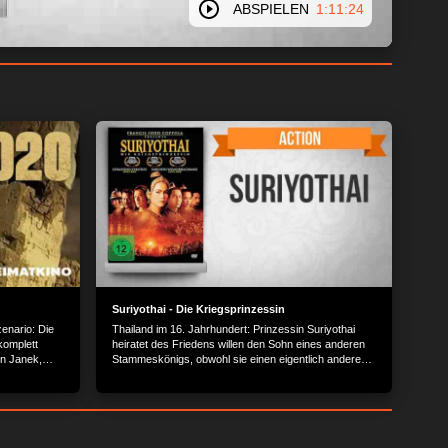
ABSPIELEN
1:11:24
Suriyothai - Die Kriegsprinzessin
enario: Die
Thailand im 16. Jahrhundert: Prinzessin Suriyothai
komplett
heiratet des Friedens willen den Sohn eines anderen
en Janek,
Stammeskönigs, obwohl sie einen eigentlich anderen
rleben. Der
Krieger liebt ? doch diese Liebe ist ihr verboten.
PICTURES
g/München