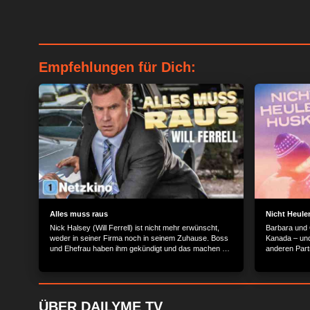
Empfehlungen für Dich:
Alles muss raus
Nicht Heule
Nick Halsey (Will Ferrell) ist nicht mehr erwünscht,
Barbara und O
weder in seiner Firma noch in seinem Zuhause. Boss
Kanada – und
und Ehefrau haben ihm gekündigt und das machen sie
anderen Part
ihm drastisch klar. Der Firmenwagen ist einkassiert,
brechen sie 
Handy und Bankkonto gesperrt und der Schlüssel
Kindern und O
passt nicht mehr in die Haustür. Doch statt mit
Land“. Im kal
gesenktem Kopf davon zu schleichen, entscheidet
Probleme: Ba
sich Nick für öffentlich gelebtes Scheitern. Mit einigen
Älteste will 
ÜBER DAILYME TV