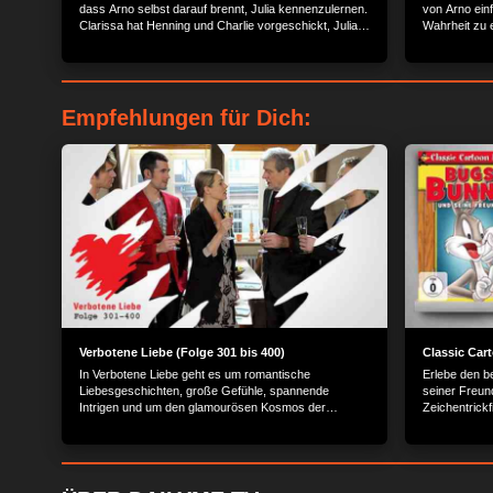
dass Arno selbst darauf brennt, Julia kennenzulernen.
von Arno einf
Clarissa hat Henning und Charlie vorgeschickt, Julia
Wahrheit zu e
zu bitten, sie wenigstens anzuhören. Am Krankenbett
noch unschön
treffen Clarissa und Arno aufeinander.
Empfehlungen für Dich:
Verbotene Liebe (Folge 301 bis 400)
Classic Car
In Verbotene Liebe geht es um romantische
Erlebe den b
Liebesgeschichten, große Gefühle, spannende
seiner Freun
Intrigen und um den glamourösen Kosmos der
Zeichentrickf
Reichen und Schönen.
Tunes.