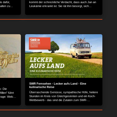
is dafür,
kommt der schreckliche Verdacht, dass auch Jan an
alten zu
Leukämie erkrankt ist. Sie rät ihm besorgt, sich
beinahe hätte
weiteren Tests zu unterziehen.
mehr sehen.
SWR Fernsehen - Lecker aufs Land - Eine
kulinarische Reise
: Die
Überraschende Genüsse, sympathische Höfe, heitere
illen" führt
Stunden im Kreis von Gleichgesinnten und ein Koch-
Frage: Welche
Wettbewerb - das sind die Zutaten zum SWR-
Erfolgsformat "Lecker aufs Land?.