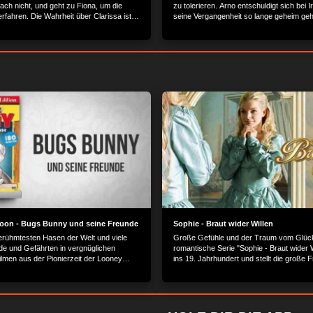
ach nicht, und geht zu Fiona, um die
zu tolerieren. Arno entschuldigt sich bei Ir
rfahren. Die Wahrheit über Clarissa ist
seine Vergangenheit so lange geheim geh
er als er es erwartet hatte.
haben. Julia wird klar, dass Clarissa sie 
sterben lassen.Sie will ihre Mutter nicht 
toon - Bugs Bunny und seine Freunde
Sophie - Braut wider Willen
erühmtesten Hasen der Welt und viele
Große Gefühle und der Traum vom Glück
de und Gefährten in vergnüglichen
romantische Serie "Sophie - Braut wider W
ilmen aus der Pionierzeit der Looney
ins 19. Jahrhundert und stellt die große 
Schranken kann Liebe überwinden?