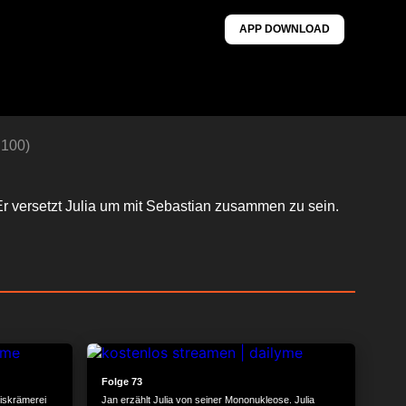
APP DOWNLOAD
 100)
 Er versetzt Julia um mit Sebastian zusammen zu sein.
24:21
24:05
Folge 73
niskrämerei
Jan erzählt Julia von seiner Mononukleose. Julia