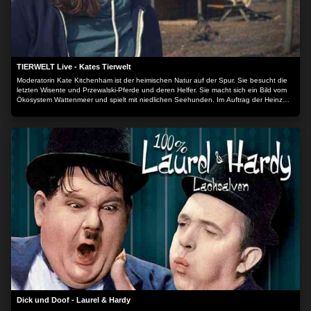
TIERWELT Live - Kates Tierwelt
Moderatorin Kate Kitchenham ist der heimischen Natur auf der Spur. Sie besucht die
letzten Wisente und Przewalski-Pferde und deren Helfer. Sie macht sich ein Bild vom
Ökosystem Wattenmeer und spielt mit niedlichen Seehunden. Im Auftrag der Heinz
Sielmann Stiftung macht Kate sich ein umfassendes Bild vom Zustand unserer wilden
Heimat - und derer, die sie schützen.
Dick und Doof - Laurel & Hardy