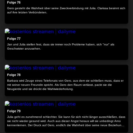
Folge 76
Gero gesteht die Wahrheit über seine Zweckverbindung mit Julia. Clarissa besinnt sich
auf ihre letzten Verbündeten.
24:34
Folge 77
Jan und Julia stellen fest, dass sie immer noch Probleme haben, sich "nur" als
Geschwister anzusehen.
24:18
Folge 78
Barbara wird Zeuge eines Telefonats von Gero, aus dem sie schließen muss, dass er
mit seiner neuen Freundin spricht. Als Gero den Raum verlässt, packt sie die
Neugierde und sie drückt die Wahlwiederholung.
24:32
Folge 79
Julia geht es zunehmend schlechter. Sie kann für sich nicht länger ausschließen, dass
sie nicht wieder gesund wird. Auch aus dieser Angst heraus will sie unbedingt Arno
kennenlernen. Der Druck auf Gero, endlich die Wahrheit über seine neue Beziehung
zu sagen, wächst.