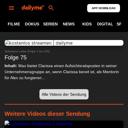
APP DOWNLOAD
FILME
DOKUS
SERIEN
NEWS
KIDS
DIGITAL
SPOR
ABSPIELEN
24:32
Verbotene Liebe (Folge 1 bis 100)
Folge 75
Inhalt:
Max bietet Clarissa einen Aufsichtsratsposten in seiner
Unternehmensgruppe an, wenn Clarissa bereit ist, als Mentorin
für Alex zu fungieren...
Alle Videos der Sendung
Weitere Videos dieser Sendung
23:50