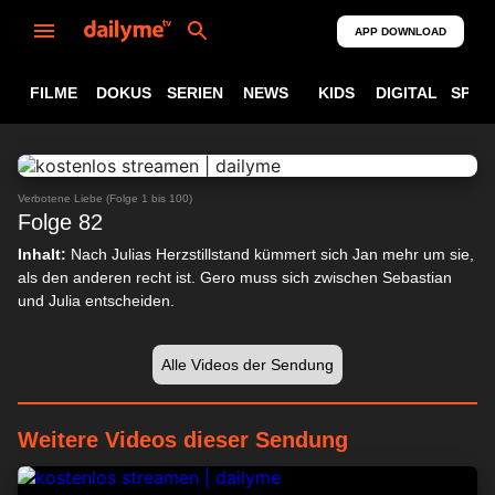
APP DOWNLOAD
FILME
DOKUS
SERIEN
NEWS
KIDS
DIGITAL
SPOR
ABSPIELEN
24:17
Verbotene Liebe (Folge 1 bis 100)
Folge 82
Inhalt:
Nach Julias Herzstillstand kümmert sich Jan mehr um sie,
als den anderen recht ist. Gero muss sich zwischen Sebastian
und Julia entscheiden.
Alle Videos der Sendung
Weitere Videos dieser Sendung
24:21