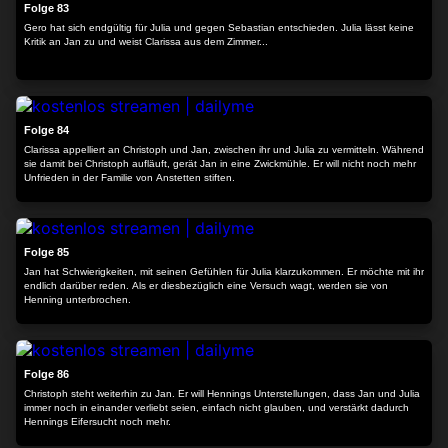
Folge 83
Gero hat sich endgültig für Julia und gegen Sebastian entschieden. Julia lässt keine
Kritik an Jan zu und weist Clarissa aus dem Zimmer...
24:16
Folge 84
Clarissa appelliert an Christoph und Jan, zwischen ihr und Julia zu vermitteln. Während
sie damit bei Christoph aufläuft, gerät Jan in eine Zwickmühle. Er will nicht noch mehr
Unfrieden in der Familie von Anstetten stiften.
24:25
Folge 85
Jan hat Schwierigkeiten, mit seinen Gefühlen für Julia klarzukommen. Er möchte mit ihr
endlich darüber reden. Als er diesbezüglich eine Versuch wagt, werden sie von
Henning unterbrochen.
24:30
Folge 86
Christoph steht weiterhin zu Jan. Er will Hennings Unterstellungen, dass Jan und Julia
immer noch in einander verliebt seien, einfach nicht glauben, und verstärkt dadurch
Hennings Eifersucht noch mehr.