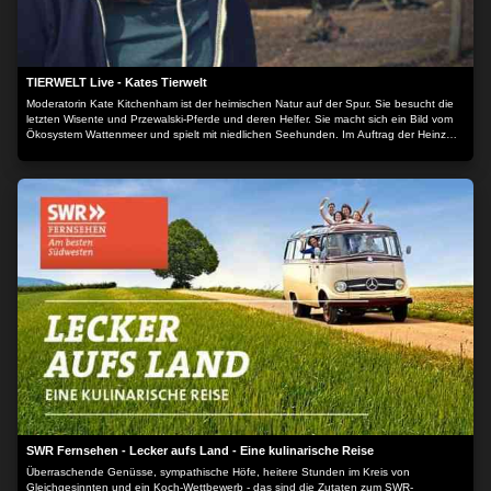
TIERWELT Live - Kates Tierwelt
Moderatorin Kate Kitchenham ist der heimischen Natur auf der Spur. Sie besucht die
letzten Wisente und Przewalski-Pferde und deren Helfer. Sie macht sich ein Bild vom
Ökosystem Wattenmeer und spielt mit niedlichen Seehunden. Im Auftrag der Heinz
Sielmann Stiftung macht Kate sich ein umfassendes Bild vom Zustand unserer wilden
Heimat - und derer, die sie schützen.
SWR Fernsehen - Lecker aufs Land - Eine kulinarische Reise
Überraschende Genüsse, sympathische Höfe, heitere Stunden im Kreis von
Gleichgesinnten und ein Koch-Wettbewerb - das sind die Zutaten zum SWR-