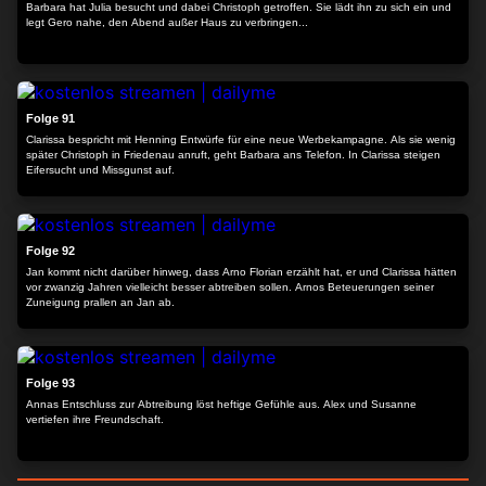
Barbara hat Julia besucht und dabei Christoph getroffen. Sie lädt ihn zu sich ein und
legt Gero nahe, den Abend außer Haus zu verbringen...
23:31
Folge 91
Clarissa bespricht mit Henning Entwürfe für eine neue Werbekampagne. Als sie wenig
später Christoph in Friedenau anruft, geht Barbara ans Telefon. In Clarissa steigen
Eifersucht und Missgunst auf.
24:16
Folge 92
Jan kommt nicht darüber hinweg, dass Arno Florian erzählt hat, er und Clarissa hätten
vor zwanzig Jahren vielleicht besser abtreiben sollen. Arnos Beteuerungen seiner
Zuneigung prallen an Jan ab.
23:59
Folge 93
Annas Entschluss zur Abtreibung löst heftige Gefühle aus. Alex und Susanne
vertiefen ihre Freundschaft.