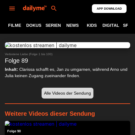
APP DOWNLOAD
FILME
DOKUS
SERIEN
NEWS
KIDS
DIGITAL
SPOR
ABSPIELEN
24:19
Verbotene Liebe (Folge 1 bis 100)
Folge 89
Inhalt:
Clarissa schafft es, Jan zu umgarnen, während Arno und
Julia keinen Zugang zueinander finden.
Alle Videos der Sendung
Weitere Videos dieser Sendung
24:22
Folge 90