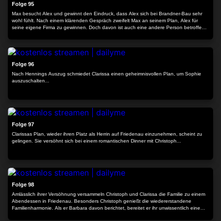
Folge 95
Max besucht Alex und gewinnt den Eindruck, dass Alex sich bei Brandner-Bau sehr
wohl fühlt. Nach einem klärenden Gespräch zweifelt Max an seinem Plan, Alex für
seine eigene Firma zu gewinnen. Doch davon ist auch eine andere Person betroffen:
Clarissa.
24:14
Folge 96
Nach Hennings Auszug schmiedet Clarissa einen geheimnisvollen Plan, um Sophie
auszuschalten...
24:29
Folge 97
Clarissas Plan, wieder ihren Platz als Herrin auf Friedenau einzunehmen, scheint zu
gelingen. Sie versöhnt sich bei einem romantischen Dinner mit Christoph...
24:15
Folge 98
Amlässlich ihrer Versöhnung versammeln Christoph und Clarissa die Familie zu einem
Abendessen in Friedenau. Besonders Christoph genießt die wiedererstandene
Familienharmonie. Als er Barbara davon berichtet, bereitet er ihr unwissentlich eine
herbe Enttäuschung.