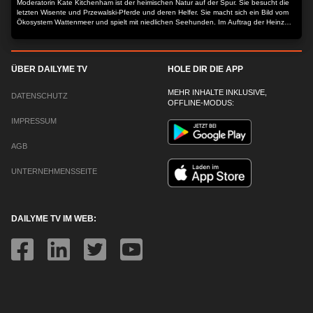
Moderatorin Kate Kitchenham ist der heimischen Natur auf der Spur. Sie besucht die
letzten Wisente und Przewalski-Pferde und deren Helfer. Sie macht sich ein Bild vom
Ökosystem Wattenmeer und spielt mit niedlichen Seehunden. Im Auftrag der Heinz
Sielmann Stiftung macht Kate sich ein umfassendes Bild vom Zustand unserer wilden
Heimat - und derer, die sie schützen.
ÜBER DAILYME TV
HOLE DIR DIE APP
MEHR INHALTE INKLUSIVE,
DATENSCHUTZ
OFFLINE-MODUS:
IMPRESSUM
AGB
UNTERNEHMENSSEITE
DAILYME TV IM WEB: