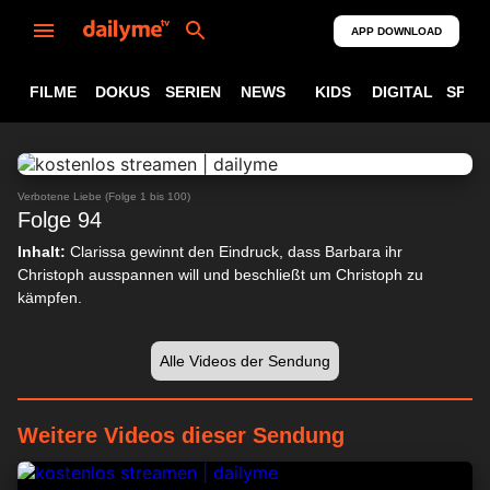
APP DOWNLOAD
FILME
DOKUS
SERIEN
NEWS
KIDS
DIGITAL
SPOR
ABSPIELEN
23:32
Verbotene Liebe (Folge 1 bis 100)
Folge 94
Inhalt:
Clarissa gewinnt den Eindruck, dass Barbara ihr
Christoph ausspannen will und beschließt um Christoph zu
kämpfen.
Alle Videos der Sendung
Weitere Videos dieser Sendung
24:07