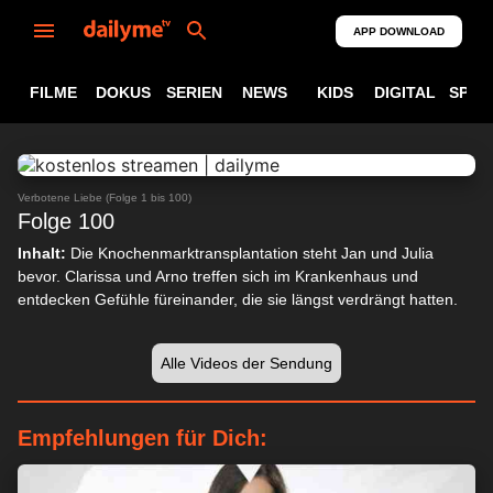
APP DOWNLOAD
FILME
DOKUS
SERIEN
NEWS
KIDS
DIGITAL
SPOR
ABSPIELEN
24:37
Verbotene Liebe (Folge 1 bis 100)
Folge 100
Inhalt:
Die Knochenmarktransplantation steht Jan und Julia
bevor. Clarissa und Arno treffen sich im Krankenhaus und
entdecken Gefühle füreinander, die sie längst verdrängt hatten.
Alle Videos der Sendung
Empfehlungen für Dich: