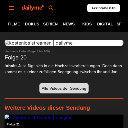
APP DOWNLOAD
FILME
DOKUS
SERIEN
NEWS
KIDS
DIGITAL
SPOR
ABSPIELEN
24:09
Verbotene Liebe (Folge 1 bis 100)
Folge 20
Inhalt:
Julia fügt sich in die Hochzeitsvorbereitungen. Doch dann
kommt es zu einer zufälligen Begegnung zwischen ihr und Jan...
Alle Videos der Sendung
Weitere Videos dieser Sendung
24:08
Folge 21