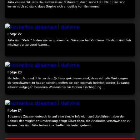
Julia verursacht Jans Rausschmiss im Restaurant, doch seine Gefühle für sie sind
immer noch so stark, dass Sophie sich endgültig von ihm trennt.
24:10
Folge 22
Julia und "Peter" finden wieder zueinander. Susanne hat Probleme, Studium und Job
miteinander zu vereinbaren...
24:30
Folge 23
Nachdem Jan und Julia zu dem Schluss gekommen sind, dass sich alle Welt gegen
sie verschworen zu haben scheint, treffen sie sich erstmals heimlich wieder. Susanne
arbeitet entgegen besseren Wissens bis zur totalen Erschöpfung...
24:06
Folge 24
Susannes Zusammenbruch ist auf eine simple Infektion zurückzuführen, aber der
Schock der möglichen Entdeckung bringt Oliver dazu, die Anabolika verschwinden zu
lassen. Jan und Julia halten ihre Treffen weiterhin geheim.