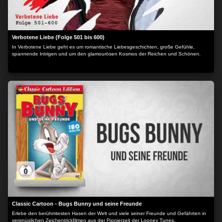
Verbotene Liebe (Folge 501 bis 600)
In Verbotene Liebe geht es um romantische Liebesgeschichten, große Gefühle,
spannende Intrigen und um den glamourösen Kosmos der Reichen und Schönen.
Classic Cartoon - Bugs Bunny und seine Freunde
Erlebe den berühmtesten Hasen der Welt und viele seiner Freunde und Gefährten in
vergnüglichen Zeichentrickfilmen aus der Pionierzeit der Looney Tunes.