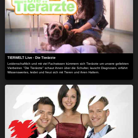
TIERWELT Live - Die Tierärzte
Leidenschaftlich und mit viel Fachwissen kümmern sich Tierärzte um unsere geliebten
Vierbeiner. "Die Tierärzte" schaut ihnen über die Schulter, lauscht Diagnosen, erfährt
Wissenswertes, leidet und freut sich mit Tieren und ihren Haltern.