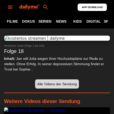
APP DOWNLOAD
FILME
DOKUS
SERIEN
NEWS
KIDS
DIGITAL
SPOR
ABSPIELEN
24:12
Verbotene Liebe (Folge 1 bis 100)
Folge 18
Inhalt:
Jan will Julia wegen ihrer Hochzeitspläne zur Rede zu
stellen. Ohne Erfolg. In seiner depressiven Stimmung findet er
Trost bei Sophie...
Alle Videos der Sendung
Weitere Videos dieser Sendung
24:08