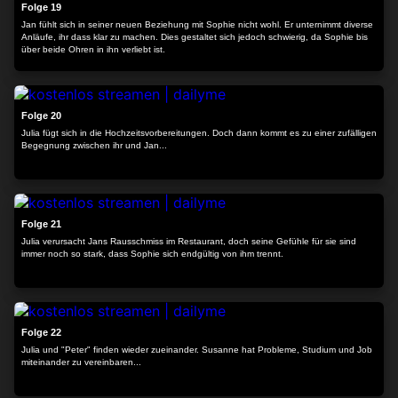
Folge 19
Jan fühlt sich in seiner neuen Beziehung mit Sophie nicht wohl. Er unternimmt diverse
Anläufe, ihr dass klar zu machen. Dies gestaltet sich jedoch schwierig, da Sophie bis
über beide Ohren in ihn verliebt ist.
24:09
Folge 20
Julia fügt sich in die Hochzeitsvorbereitungen. Doch dann kommt es zu einer zufälligen
Begegnung zwischen ihr und Jan...
24:08
Folge 21
Julia verursacht Jans Rausschmiss im Restaurant, doch seine Gefühle für sie sind
immer noch so stark, dass Sophie sich endgültig von ihm trennt.
24:10
Folge 22
Julia und "Peter" finden wieder zueinander. Susanne hat Probleme, Studium und Job
miteinander zu vereinbaren...