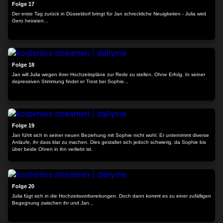
Folge 17
Der erste Tag zurück in Düsseldorf bringt für Jan schreckliche Neuigkeiten - Julia wird
Gero heiraten...
24:12
Folge 18
Jan will Julia wegen ihrer Hochzeitspläne zur Rede zu stellen. Ohne Erfolg. In seiner
depressiven Stimmung findet er Trost bei Sophie...
24:08
Folge 19
Jan fühlt sich in seiner neuen Beziehung mit Sophie nicht wohl. Er unternimmt diverse
Anläufe, ihr dass klar zu machen. Dies gestaltet sich jedoch schwierig, da Sophie bis
über beide Ohren in ihn verliebt ist.
24:09
Folge 20
Julia fügt sich in die Hochzeitsvorbereitungen. Doch dann kommt es zu einer zufälligen
Begegnung zwischen ihr und Jan...