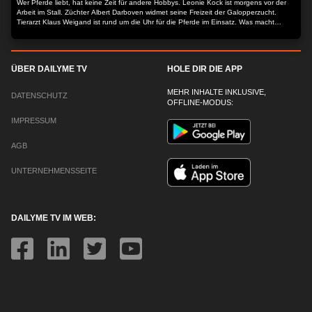
Wer Pferde liebt, hat keine Zeit für andere Hobbys. Leonie Kock ist morgens vor der
Arbeit im Stall. Züchter Albert Darboven widmet seine Freizeit der Galopperzucht.
Tierarzt Klaus Weigand ist rund um die Uhr für die Pferde im Einsatz. Was macht
Pferde und Reiten so faszinierend? Die Dokuserie begleitet Pferdemenschen durch
ihren Alltag.
ÜBER DAILYME TV
HOLE DIR DIE APP
MEHR INHALTE INKLUSIVE,
DATENSCHUTZ
OFFLINE-MODUS:
IMPRESSUM
AGB
UNTERNEHMENSSEITE
DAILYME TV IM WEB: