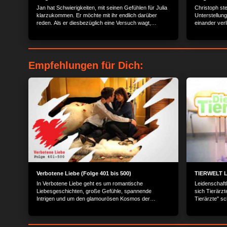
Jan hat Schwierigkeiten, mit seinen Gefühlen für Julia
Christoph ste
klarzukommen. Er möchte mit ihr endlich darüber
Unterstellun
reden. Als er diesbezüglich eine Versuch wagt,
einander verl
werden sie von Henning unterbrochen.
vers
Empfehlungen für Dich:
Verbotene Liebe (Folge 401 bis 500)
TIERWELT Li
In Verbotene Liebe geht es um romantische
Leidenschaft
Liebesgeschichten, große Gefühle, spannende
sich Tierärzt
Intrigen und um den glamourösen Kosmos der
Tierärzte" sc
Reichen und Schönen.
Diagnosen, er
sich mit Tier