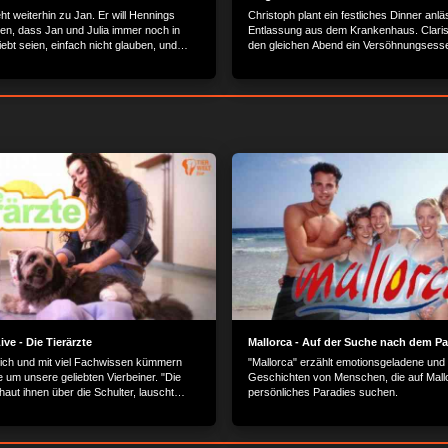
ht weiterhin zu Jan. Er will Hennings
Christoph plant ein festliches Dinner anlä
gen, dass Jan und Julia immer noch in
Entlassung aus dem Krankenhaus. Clariss
iebt seien, einfach nicht glauben, und
den gleichen Abend ein Versöhnungsesse
tärkt dadurch Hennings Eifersucht noch mehr.
und Henning. Wie wird sich Henning 
ve - Die Tierärzte
Mallorca - Auf der Suche nach dem Pa
lich und mit viel Fachwissen kümmern
"Mallorca" erzählt emotionsgeladene und
e um unsere geliebten Vierbeiner. "Die
Geschichten von Menschen, die auf Mallo
haut ihnen über die Schulter, lauscht
persönliches Paradies suchen.
fährt Wissenswertes, leidet und freut
en und ihren Haltern.