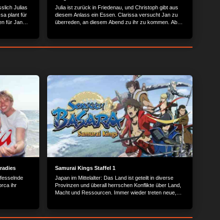
sslich Julias
Julia ist zurück in Friedenau, und Christoph gibt aus
a plant für
diesem Anlass ein Essen. Clarissa versucht Jan zu
n für Jan
überreden, an diesem Abend zu ihr zu kommen. Aber
entscheiden?
auch er sagt ihr ab, und so sitzt Clarissa allein und
hasserfüllt im Penthouse.
radies
Samurai Kings Staffel 1
 fesselnde
Japan im Mittelalter: Das Land ist geteilt in diverse
rca ihr
Provinzen und überall herrschen Konflikte über Land,
Macht und Ressourcen. Immer wieder treten neue,
mächtige Feudalherren aufs Schlachtfeld, die
versuchen, den anderen Herrschern das Territorium
streitig zu machen.