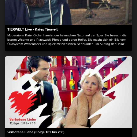
TIERWELT Live - Kates Tierwelt
Moderatorin Kate Kitchenham ist der heimischen Natur auf der Spur. Sie besucht die
letzten Wisente und Przewalski-Pferde und deren Helfer. Sie macht sich ein Bild vom
Ökosystem Wattenmeer und spielt mit niedlichen Seehunden. Im Auftrag der Heinz
Sielmann Stiftung macht Kate sich ein umfassendes Bild vom Zustand unserer wilden
Heimat - und derer, die sie schützen.
Verbotene Liebe (Folge 101 bis 200)