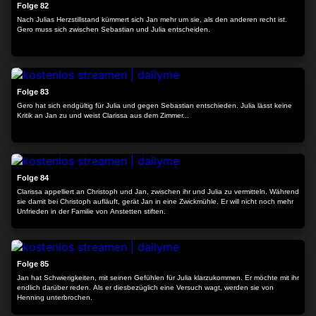
Folge 82
Nach Julias Herzstillstand kümmert sich Jan mehr um sie, als den anderen recht ist.
Gero muss sich zwischen Sebastian und Julia entscheiden.
24:21
Folge 83
Gero hat sich endgültig für Julia und gegen Sebastian entschieden. Julia lässt keine
Kritik an Jan zu und weist Clarissa aus dem Zimmer...
24:16
Folge 84
Clarissa appelliert an Christoph und Jan, zwischen ihr und Julia zu vermitteln. Während
sie damit bei Christoph aufläuft, gerät Jan in eine Zwickmühle. Er will nicht noch mehr
Unfrieden in der Familie von Anstetten stiften.
24:25
Folge 85
Jan hat Schwierigkeiten, mit seinen Gefühlen für Julia klarzukommen. Er möchte mit ihr
endlich darüber reden. Als er diesbezüglich eine Versuch wagt, werden sie von
Henning unterbrochen.