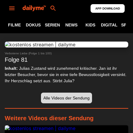
APP DOWNLOAD
FILME
DOKUS
SERIEN
NEWS
KIDS
DIGITAL
SPOR
ABSPIELEN
23:31
Verbotene Liebe (Folge 1 bis 100)
Folge 81
Inhalt:
Julias Zustand wird zunehmend kritischer. Jan ist ihr
letzter Besucher, bevor sie in eine tiefe Bewusstlosigkeit versinkt.
Ihr Herzschlag setzt aus. Stirbt Julia?
Alle Videos der Sendung
Weitere Videos dieser Sendung
24:17