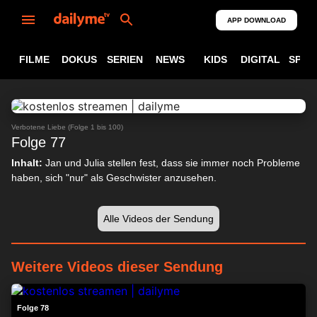
APP DOWNLOAD
FILME
DOKUS
SERIEN
NEWS
KIDS
DIGITAL
SPOR
ABSPIELEN
24:34
Verbotene Liebe (Folge 1 bis 100)
Folge 77
Inhalt:
Jan und Julia stellen fest, dass sie immer noch Probleme
haben, sich "nur" als Geschwister anzusehen.
Alle Videos der Sendung
Weitere Videos dieser Sendung
24:18
Folge 78