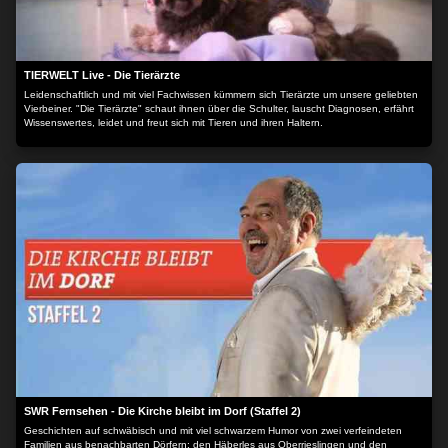
TIERWELT Live - Die Tierärzte
Leidenschaftlich und mit viel Fachwissen kümmern sich Tierärzte um unsere geliebten
Vierbeiner. "Die Tierärzte" schaut ihnen über die Schulter, lauscht Diagnosen, erfährt
Wissenswertes, leidet und freut sich mit Tieren und ihren Haltern.
SWR Fernsehen - Die Kirche bleibt im Dorf (Staffel 2)
Geschichten auf schwäbisch und mit viel schwarzem Humor von zwei verfeindeten
Familien aus benachbarten Dörfern: den Häberles aus Oberrieslingen und den