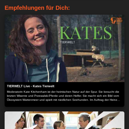
Empfehlungen für Dich:
TIERWELT Live - Kates Tierwelt
Moderatorin Kate Kitchenham ist der heimischen Natur auf der Spur. Sie besucht die
letzten Wisente und Przewalski-Pferde und deren Helfer. Sie macht sich ein Bild vom
Ökosystem Wattenmeer und spielt mit niedlichen Seehunden. Im Auftrag der Heinz
Sielmann Stiftung macht Kate sich ein umfassendes Bild vom Zustand unserer wilden
Heimat - und derer, die sie schützen.