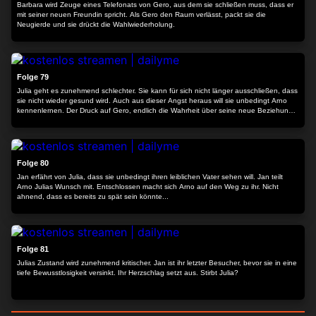
Barbara wird Zeuge eines Telefonats von Gero, aus dem sie schließen muss, dass er
mit seiner neuen Freundin spricht. Als Gero den Raum verlässt, packt sie die
Neugierde und sie drückt die Wahlwiederholung.
24:32
Folge 79
Julia geht es zunehmend schlechter. Sie kann für sich nicht länger ausschließen, dass
sie nicht wieder gesund wird. Auch aus dieser Angst heraus will sie unbedingt Arno
kennenlernen. Der Druck auf Gero, endlich die Wahrheit über seine neue Beziehung
zu sagen, wächst.
24:11
Folge 80
Jan erfährt von Julia, dass sie unbedingt ihren leiblichen Vater sehen will. Jan teilt
Arno Julias Wunsch mit. Entschlossen macht sich Arno auf den Weg zu ihr. Nicht
ahnend, dass es bereits zu spät sein könnte...
23:31
Folge 81
Julias Zustand wird zunehmend kritischer. Jan ist ihr letzter Besucher, bevor sie in eine
tiefe Bewusstlosigkeit versinkt. Ihr Herzschlag setzt aus. Stirbt Julia?