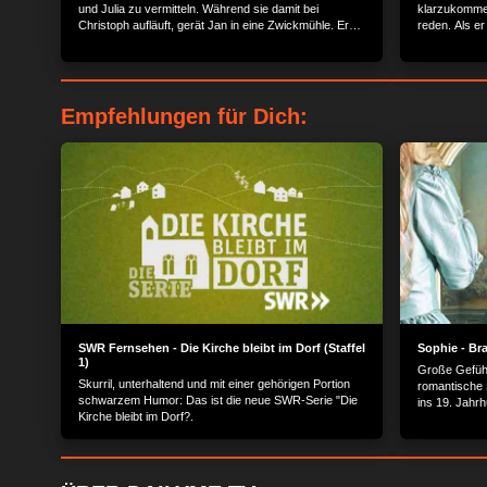
und Julia zu vermitteln. Während sie damit bei
klarzukommen
Christoph aufläuft, gerät Jan in eine Zwickmühle. Er
reden. Als er
will nicht noch mehr Unfrieden in der Familie von
werden sie v
Anstetten stiften.
Empfehlungen für Dich:
SWR Fernsehen - Die Kirche bleibt im Dorf (Staffel
Sophie - Bra
1)
Große Gefüh
Skurril, unterhaltend und mit einer gehörigen Portion
romantische S
schwarzem Humor: Das ist die neue SWR-Serie "Die
ins 19. Jahrh
Kirche bleibt im Dorf?.
Schranken k