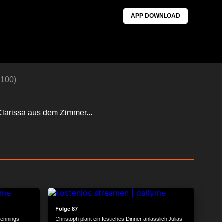
APP DOWNLOAD
 100)
 Clarissa aus dem Zimmer...
24:30
24:21
Folge 87
 Hennings
Christoph plant ein festliches Dinner anlässlich Julias