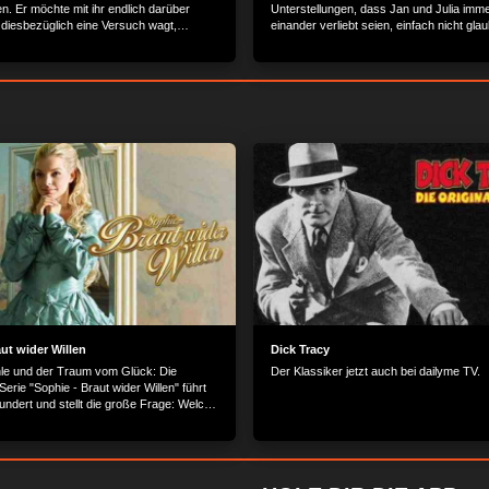
. Er möchte mit ihr endlich darüber
Unterstellungen, dass Jan und Julia imme
 diesbezüglich eine Versuch wagt,
einander verliebt seien, einfach nicht gla
on Henning unterbrochen.
verstärkt dadurch Hennings Eifersucht
ut wider Willen
Dick Tracy
le und der Traum vom Glück: Die
Der Klassiker jetzt auch bei dailyme TV.
erie "Sophie - Braut wider Willen" führt
undert und stellt die große Frage: Welche
ann Liebe überwinden?