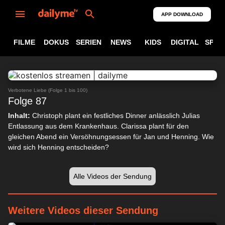
APP DOWNLOAD
FILME
DOKUS
SERIEN
NEWS
KIDS
DIGITAL
SPOR
ABSPIELEN
24:21
Verbotene Liebe (Folge 1 bis 100)
Folge 87
Inhalt:
Christoph plant ein festliches Dinner anlässlich Julias
Entlassung aus dem Krankenhaus. Clarissa plant für den
gleichen Abend ein Versöhnungsessen für Jan und Henning. Wie
wird sich Henning entscheiden?
Alle Videos der Sendung
Weitere Videos dieser Sendung
24:32