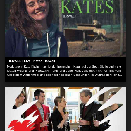
TIERWELT Live - Kates Tierwelt
Moderatorin Kate Kitchenham ist der heimischen Natur auf der Spur. Sie besucht die
letzten Wisente und Przewalski-Pferde und deren Helfer. Sie macht sich ein Bild vom
Ökosystem Wattenmeer und spielt mit niedlichen Seehunden. Im Auftrag der Heinz
Sielmann Stiftung macht Kate sich ein umfassendes Bild vom Zustand unserer wilden
Heimat - und derer, die sie schützen.