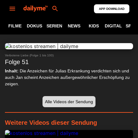
APP DOWNLOAD
FILME
DOKUS
SERIEN
NEWS
KIDS
DIGITAL
SPOR
ABSPIELEN
24:33
Verbotene Liebe (Folge 1 bis 100)
Folge 51
Inhalt:
Die Anzeichen für Julias Erkrankung verdichten sich und
auch Jan scheint Anzeichen außergewöhnlicher Erschöpfung zu
zeigen.
Alle Videos der Sendung
Weitere Videos dieser Sendung
24:20