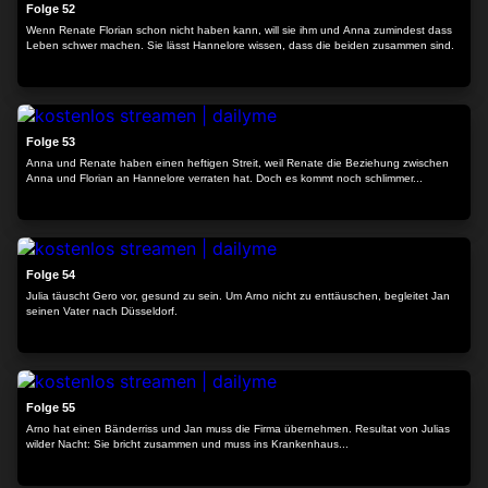
Folge 52
Wenn Renate Florian schon nicht haben kann, will sie ihm und Anna zumindest dass
Leben schwer machen. Sie lässt Hannelore wissen, dass die beiden zusammen sind.
24:13
Folge 53
Anna und Renate haben einen heftigen Streit, weil Renate die Beziehung zwischen
Anna und Florian an Hannelore verraten hat. Doch es kommt noch schlimmer...
24:29
Folge 54
Julia täuscht Gero vor, gesund zu sein. Um Arno nicht zu enttäuschen, begleitet Jan
seinen Vater nach Düsseldorf.
23:49
Folge 55
Arno hat einen Bänderriss und Jan muss die Firma übernehmen. Resultat von Julias
wilder Nacht: Sie bricht zusammen und muss ins Krankenhaus...