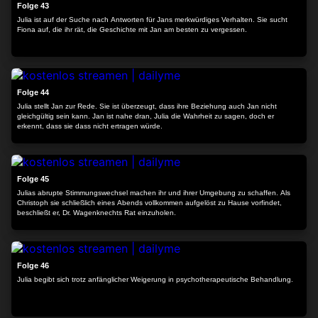
Folge 43
Julia ist auf der Suche nach Antworten für Jans merkwürdiges Verhalten. Sie sucht
Fiona auf, die ihr rät, die Geschichte mit Jan am besten zu vergessen.
24:22
Folge 44
Julia stellt Jan zur Rede. Sie ist überzeugt, dass ihre Beziehung auch Jan nicht
gleichgültig sein kann. Jan ist nahe dran, Julia die Wahrheit zu sagen, doch er
erkennt, dass sie dass nicht ertragen würde.
24:16
Folge 45
Julias abrupte Stimmungswechsel machen ihr und ihrer Umgebung zu schaffen. Als
Christoph sie schließlich eines Abends vollkommen aufgelöst zu Hause vorfindet,
beschließt er, Dr. Wagenknechts Rat einzuholen.
24:24
Folge 46
Julia begibt sich trotz anfänglicher Weigerung in psychotherapeutische Behandlung.