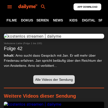
APP DOWNLOAD
FILME
DOKUS
SERIEN
NEWS
KIDS
DIGITAL
SPOR
ABSPIELEN
24:33
Verbotene Liebe (Folge 1 bis 100)
Folge 42
Inhalt:
Arno sucht dass Gespräch mit Jan. Er will mehr über
Friedenau erfahren. Jan spricht beiläufig über den Reichtum der
von Anstettens. Arno ist verbittert...
Alle Videos der Sendung
Weitere Videos dieser Sendung
23:59