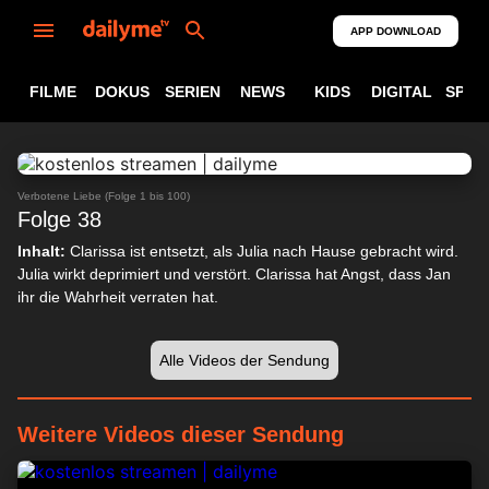
APP DOWNLOAD
FILME
DOKUS
SERIEN
NEWS
KIDS
DIGITAL
SPOR
ABSPIELEN
24:33
Verbotene Liebe (Folge 1 bis 100)
Folge 38
Inhalt:
Clarissa ist entsetzt, als Julia nach Hause gebracht wird.
Julia wirkt deprimiert und verstört. Clarissa hat Angst, dass Jan
ihr die Wahrheit verraten hat.
Alle Videos der Sendung
Weitere Videos dieser Sendung
24:04