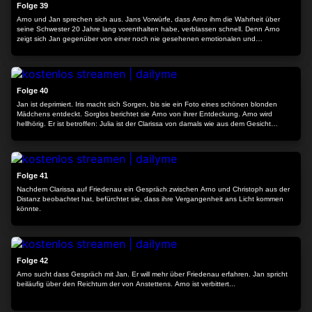
Folge 39
Arno und Jan sprechen sich aus. Jans Vorwürfe, dass Arno ihm die Wahrheit über
seine Schwester 20 Jahre lang vorenthalten habe, verblassen schnell. Denn Arno
zeigt sich Jan gegenüber von einer noch nie gesehenen emotionalen und
warmherzigen Seite.
24:17
Folge 40
Jan ist deprimiert. Iris macht sich Sorgen, bis sie ein Foto eines schönen blonden
Mädchens entdeckt. Sorglos berichtet sie Arno von ihrer Entdeckung. Arno wird
hellhörig. Er ist betroffen: Julia ist der Clarissa von damals wie aus dem Gesicht
geschnitten. Arno macht sich auf den Weg in die Vergangenheit.
24:28
Folge 41
Nachdem Clarissa auf Friedenau ein Gespräch zwischen Arno und Christoph aus der
Distanz beobachtet hat, befürchtet sie, dass ihre Vergangenheit ans Licht kommen
könnte.
24:33
Folge 42
Arno sucht dass Gespräch mit Jan. Er will mehr über Friedenau erfahren. Jan spricht
beiläufig über den Reichtum der von Anstettens. Arno ist verbittert...