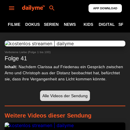
APP DOWNLOAD
FILME
DOKUS
SERIEN
NEWS
KIDS
DIGITAL
SPOR
ABSPIELEN
24:28
Verbotene Liebe (Folge 1 bis 100)
Folge 41
Inhalt:
Nachdem Clarissa auf Friedenau ein Gespräch zwischen
Arno und Christoph aus der Distanz beobachtet hat, befürchtet
sie, dass ihre Vergangenheit ans Licht kommen könnte.
Alle Videos der Sendung
Weitere Videos dieser Sendung
24:33