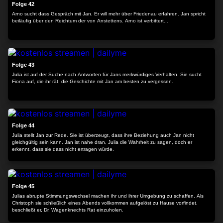
Folge 42
Arno sucht dass Gespräch mit Jan. Er will mehr über Friedenau erfahren. Jan spricht
beiläufig über den Reichtum der von Anstettens. Arno ist verbittert...
23:59
Folge 43
Julia ist auf der Suche nach Antworten für Jans merkwürdiges Verhalten. Sie sucht
Fiona auf, die ihr rät, die Geschichte mit Jan am besten zu vergessen.
24:22
Folge 44
Julia stellt Jan zur Rede. Sie ist überzeugt, dass ihre Beziehung auch Jan nicht
gleichgültig sein kann. Jan ist nahe dran, Julia die Wahrheit zu sagen, doch er
erkennt, dass sie dass nicht ertragen würde.
24:16
Folge 45
Julias abrupte Stimmungswechsel machen ihr und ihrer Umgebung zu schaffen. Als
Christoph sie schließlich eines Abends vollkommen aufgelöst zu Hause vorfindet,
beschließt er, Dr. Wagenknechts Rat einzuholen.