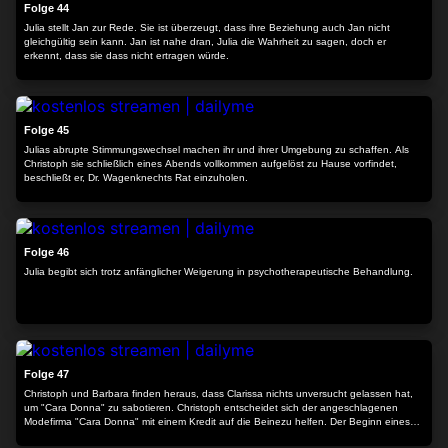
Folge 44
Julia stellt Jan zur Rede. Sie ist überzeugt, dass ihre Beziehung auch Jan nicht
gleichgültig sein kann. Jan ist nahe dran, Julia die Wahrheit zu sagen, doch er
erkennt, dass sie dass nicht ertragen würde.
24:16
Folge 45
Julias abrupte Stimmungswechsel machen ihr und ihrer Umgebung zu schaffen. Als
Christoph sie schließlich eines Abends vollkommen aufgelöst zu Hause vorfindet,
beschließt er, Dr. Wagenknechts Rat einzuholen.
24:24
Folge 46
Julia begibt sich trotz anfänglicher Weigerung in psychotherapeutische Behandlung.
24:12
Folge 47
Christoph und Barbara finden heraus, dass Clarissa nichts unversucht gelassen hat,
um "Cara Donna" zu sabotieren. Christoph entscheidet sich der angeschlagenen
Modefirma "Cara Donna" mit einem Kredit auf die Beinezu helfen. Der Beginn eines
unbarmherzigen Kampfes zwischen "Ligne Clarisse" und "Cara Donna"...