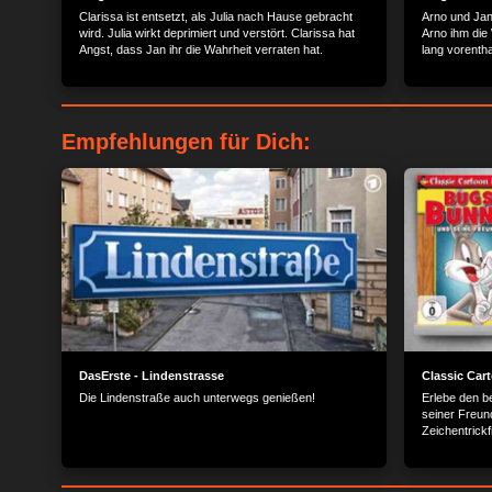
Clarissa ist entsetzt, als Julia nach Hause gebracht
Arno und Jan
wird. Julia wirkt deprimiert und verstört. Clarissa hat
Arno ihm die
Angst, dass Jan ihr die Wahrheit verraten hat.
lang vorenth
Arno zeigt s
gesehenen em
Empfehlungen für Dich:
DasErste - Lindenstrasse
Classic Car
Die Lindenstraße auch unterwegs genießen!
Erlebe den b
seiner Freun
Zeichentrickf
Tunes.