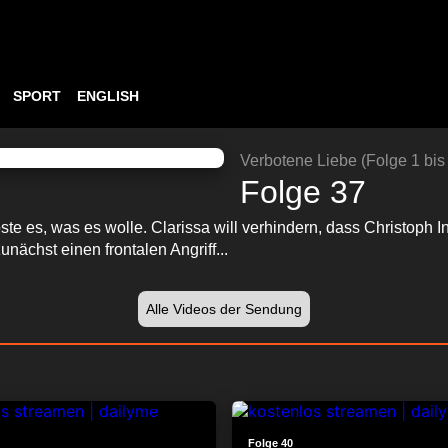
SPORT
ENGLISH
ABSPIELEN
23:51
Verbotene Liebe (Folge 1 bis
Folge 37
te es, was es wolle. Clarissa will verhindern, dass Christoph 
nächst einen frontalen Angriff...
Alle Videos der Sendung
24:04
Folge 40