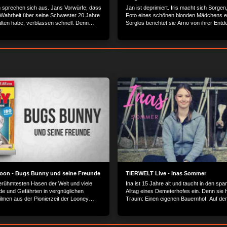
 sprechen sich aus. Jans Vorwürfe, dass
Jan ist deprimiert. Iris macht sich Sorgen,
 Wahrheit über seine Schwester 20 Jahre
Foto eines schönen blonden Mädchens e
alten habe, verblassen schnell. Denn
Sorglos berichtet sie Arno von ihrer Ent
ich Jan gegenüber von einer noch nie
wird hellhörig. Er ist betroffen: Julia ist d
otionalen und warmherzigen Seite.
von damals wie aus dem Gesicht geschni
macht sich auf den Weg in die Vergangenh
toon - Bugs Bunny und seine Freunde
TIERWELT Live - Inas Sommer
erühmtesten Hasen der Welt und viele
Ina ist 15 Jahre alt und taucht in den sp
de und Gefährten in vergnüglichen
Alltag eines Demeterhofes ein. Denn sie 
ilmen aus der Pionierzeit der Looney
Traum: Einen eigenen Bauernhof. Auf de
Kattendorfer Hof möchte Ina herausfinden
Landwirtschaft eigentlich funktioniert un
der Unterschied zwischen Demeter und