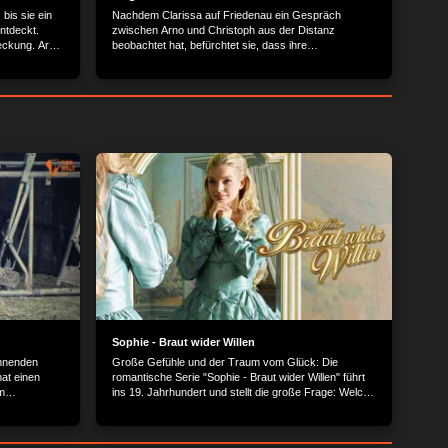
 bis sie ein
Nachdem Clarissa auf Friedenau ein Gespräch
ntdeckt.
zwischen Arno und Christoph aus der Distanz
deckung. Arno
beobachtet hat, befürchtet sie, dass ihre
er Clarissa
Vergangenheit ans Licht kommen könnte.
tten. Arno
eit.
Sophie - Braut wider Willen
annenden
Große Gefühle und der Traum vom Glück: Die
hat einen
romantische Serie "Sophie - Braut wider Willen" führt
m
ins 19. Jahrhundert und stellt die große Frage: Welche
, wie
Schranken kann Liebe überwinden?
d worin genau