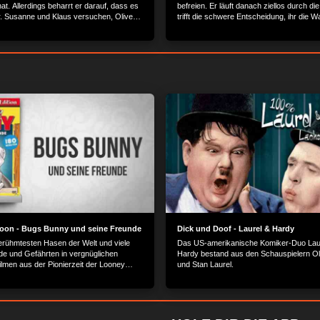
at. Allerdings beharrt er darauf, dass es
befreien. Er läuft danach ziellos durch di
ar. Susanne und Klaus versuchen, Oliver
trifft die schwere Entscheidung, ihr die 
 sich der Polizei zu stellen.
zu müssen.
toon - Bugs Bunny und seine Freunde
Dick und Doof - Laurel & Hardy
erühmtesten Hasen der Welt und viele
Das US-amerikanische Komiker-Duo Lau
de und Gefährten in vergnüglichen
Hardy bestand aus den Schauspielern Ol
ilmen aus der Pionierzeit der Looney
und Stan Laurel.