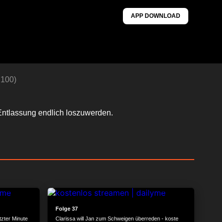
APP DOWNLOAD
 100)
e Entlassung endlich loszuwerden.
24:12
23:51
Folge 37
tzter Minute
Clarissa will Jan zum Schweigen überreden - koste