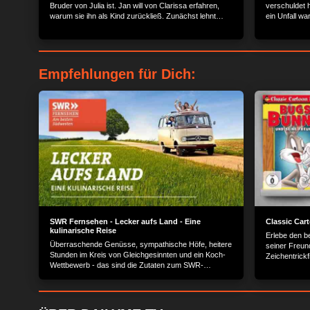
Bruder von Julia ist. Jan will von Clarissa erfahren,
verschuldet h
warum sie ihn als Kind zurückließ. Zunächst lehnt
ein Unfall w
Clarissa dass Gespräch ab, doch Jan gibt nicht auf.
zu überreden,
Empfehlungen für Dich:
SWR Fernsehen - Lecker aufs Land - Eine
Classic Car
kulinarische Reise
Erlebe den b
Überraschende Genüsse, sympathische Höfe, heitere
seiner Freun
Stunden im Kreis von Gleichgesinnten und ein Koch-
Zeichentrickf
Wettbewerb - das sind die Zutaten zum SWR-
Tunes.
Erfolgsformat "Lecker aufs Land?.