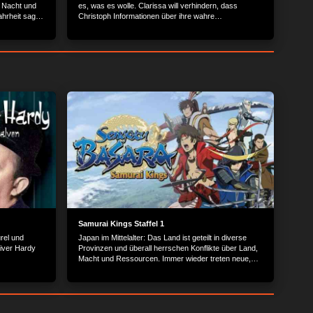
e Nacht und
es, was es wolle. Clarissa will verhindern, dass
Wahrheit sagen
Christoph Informationen über ihre wahre
Vergangenheit erhält. Um ihre 20 Jahre alte
Lebenslüge zu kaschieren, wagt sie zunächst einen
frontalen Angriff...
Samurai Kings Staffel 1
rel und
Japan im Mittelalter: Das Land ist geteilt in diverse
iver Hardy
Provinzen und überall herrschen Konflikte über Land,
Macht und Ressourcen. Immer wieder treten neue,
mächtige Feudalherren aufs Schlachtfeld, die
versuchen, den anderen Herrschern das Territorium
streitig zu machen.