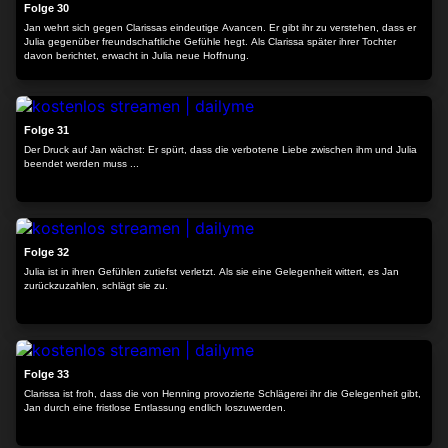
Folge 30
Jan wehrt sich gegen Clarissas eindeutige Avancen. Er gibt ihr zu verstehen, dass er
Julia gegenüber freundschaftliche Gefühle hegt. Als Clarissa später ihrer Tochter
davon berichtet, erwacht in Julia neue Hoffnung.
24:35
Folge 31
Der Druck auf Jan wächst: Er spürt, dass die verbotene Liebe zwischen ihm und Julia
beendet werden muss ...
24:11
Folge 32
Julia ist in ihren Gefühlen zutiefst verletzt. Als sie eine Gelegenheit wittert, es Jan
zurückzuzahlen, schlägt sie zu.
24:17
Folge 33
Clarissa ist froh, dass die von Henning provozierte Schlägerei ihr die Gelegenheit gibt,
Jan durch eine fristlose Entlassung endlich loszuwerden.