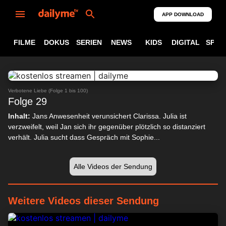
APP DOWNLOAD
FILME
DOKUS
SERIEN
NEWS
KIDS
DIGITAL
SPOR
ABSPIELEN
24:33
Verbotene Liebe (Folge 1 bis 100)
Folge 29
Inhalt:
Jans Anwesenheit verunsichert Clarissa. Julia ist
verzweifelt, weil Jan sich ihr gegenüber plötzlich so distanziert
verhält. Julia sucht dass Gespräch mit Sophie...
Alle Videos der Sendung
Weitere Videos dieser Sendung
24:33