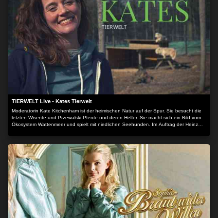
TIERWELT Live - Kates Tierwelt
Moderatorin Kate Kitchenham ist der heimischen Natur auf der Spur. Sie besucht die
letzten Wisente und Przewalski-Pferde und deren Helfer. Sie macht sich ein Bild vom
Ökosystem Wattenmeer und spielt mit niedlichen Seehunden. Im Auftrag der Heinz
Sielmann Stiftung macht Kate sich ein umfassendes Bild vom Zustand unserer wilden
Heimat - und derer, die sie schützen.