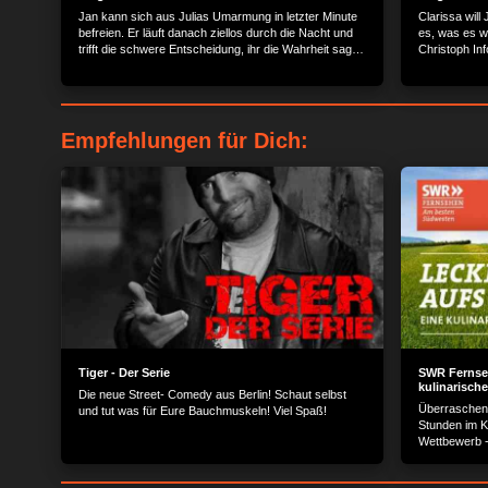
Jan kann sich aus Julias Umarmung in letzter Minute
Clarissa wil
befreien. Er läuft danach ziellos durch die Nacht und
es, was es wo
trifft die schwere Entscheidung, ihr die Wahrheit sagen
Christoph In
zu müssen.
Vergangenheit
Lebenslüge z
frontalen Angri
Empfehlungen für Dich:
Tiger - Der Serie
SWR Fernseh
kulinarische
Die neue Street- Comedy aus Berlin! Schaut selbst
Überraschen
und tut was für Eure Bauchmuskeln! Viel Spaß!
Stunden im K
Wettbewerb -
Erfolgsforma