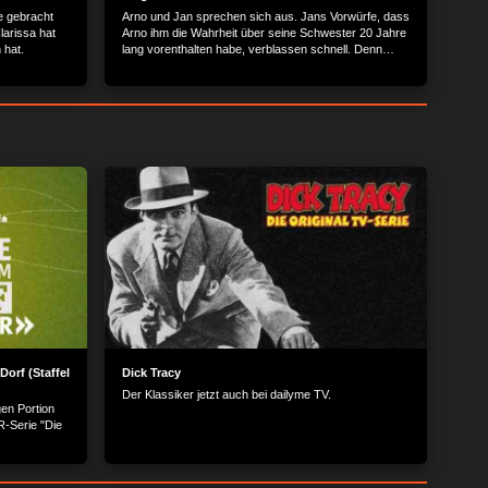
se gebracht
Arno und Jan sprechen sich aus. Jans Vorwürfe, dass
Clarissa hat
Arno ihm die Wahrheit über seine Schwester 20 Jahre
aten hat.
lang vorenthalten habe, verblassen schnell. Denn
Arno zeigt sich Jan gegenüber von einer noch nie
gesehenen emotionalen und warmherzigen Seite.
Dorf (Staffel
Dick Tracy
Der Klassiker jetzt auch bei dailyme TV.
gen Portion
-Serie "Die