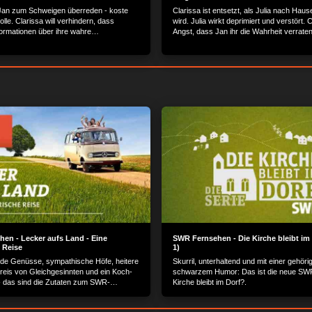
l Jan zum Schweigen überreden - koste
Clarissa ist entsetzt, als Julia nach Hau
lle. Clarissa will verhindern, dass
wird. Julia wirkt deprimiert und verstört. 
formationen über ihre wahre
Angst, dass Jan ihr die Wahrheit verr
 erhält. Um ihre 20 Jahre alte
u kaschieren, wagt sie zunächst einen
ff...
en - Lecker aufs Land - Eine
SWR Fernsehen - Die Kirche bleibt im 
 Reise
1)
de Genüsse, sympathische Höfe, heitere
Skurril, unterhaltend und mit einer gehöri
reis von Gleichgesinnten und ein Koch-
schwarzem Humor: Das ist die neue SWR
 das sind die Zutaten zum SWR-
Kirche bleibt im Dorf?.
t "Lecker aufs Land?.