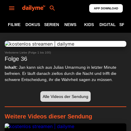
APP DOWNLOAD
FILME
DOKUS
SERIEN
NEWS
KIDS
DIGITAL
SPOR
ABSPIELEN
24:12
Verbotene Liebe (Folge 1 bis 100)
Folge 36
Inhalt:
Jan kann sich aus Julias Umarmung in letzter Minute
befreien. Er läuft danach ziellos durch die Nacht und trifft die
schwere Entscheidung, ihr die Wahrheit sagen zu müssen.
Alle Videos der Sendung
Weitere Videos dieser Sendung
23:51