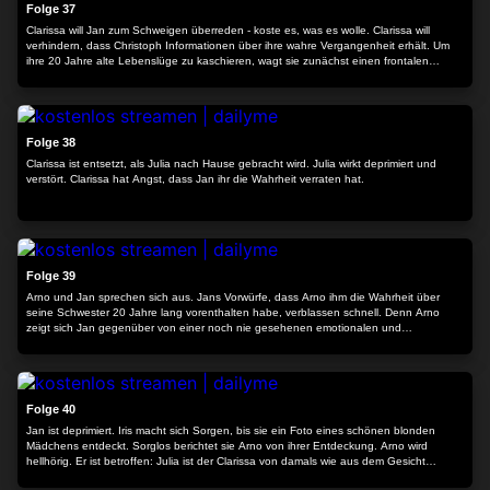
Folge 37
Clarissa will Jan zum Schweigen überreden - koste es, was es wolle. Clarissa will
verhindern, dass Christoph Informationen über ihre wahre Vergangenheit erhält. Um
ihre 20 Jahre alte Lebenslüge zu kaschieren, wagt sie zunächst einen frontalen
Angriff...
24:33
Folge 38
Clarissa ist entsetzt, als Julia nach Hause gebracht wird. Julia wirkt deprimiert und
verstört. Clarissa hat Angst, dass Jan ihr die Wahrheit verraten hat.
24:04
Folge 39
Arno und Jan sprechen sich aus. Jans Vorwürfe, dass Arno ihm die Wahrheit über
seine Schwester 20 Jahre lang vorenthalten habe, verblassen schnell. Denn Arno
zeigt sich Jan gegenüber von einer noch nie gesehenen emotionalen und
warmherzigen Seite.
24:17
Folge 40
Jan ist deprimiert. Iris macht sich Sorgen, bis sie ein Foto eines schönen blonden
Mädchens entdeckt. Sorglos berichtet sie Arno von ihrer Entdeckung. Arno wird
hellhörig. Er ist betroffen: Julia ist der Clarissa von damals wie aus dem Gesicht
geschnitten. Arno macht sich auf den Weg in die Vergangenheit.