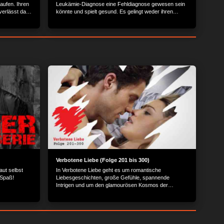
laufen. Ihren
Leukämie-Diagnose eine Fehldiagnose gewesen sein
e verlässt dass
könnte und spielt gesund. Es gelingt weder ihren
ter die
Eltern noch Gero, sie zur Vernunft zu bringen...
sie Julias
Verbotene Liebe (Folge 201 bis 300)
aut selbst
In Verbotene Liebe geht es um romantische
 Spaß!
Liebesgeschichten, große Gefühle, spannende
Intrigen und um den glamourösen Kosmos der
Reichen und Schönen.