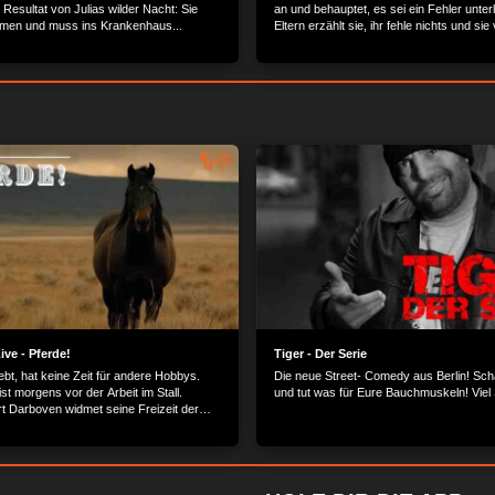
Resultat von Julias wilder Nacht: Sie
an und behauptet, es sei ein Fehler unter
men und muss ins Krankenhaus...
Eltern erzählt sie, ihr fehle nichts und si
Krankenhaus. Gero erfährt allerdings spä
Wahrheit und hat die schwierige Aufgabe, 
Familie mitzuteilen.
ve - Pferde!
Tiger - Der Serie
ebt, hat keine Zeit für andere Hobbys.
Die neue Street- Comedy aus Berlin! Sch
st morgens vor der Arbeit im Stall.
und tut was für Eure Bauchmuskeln! Viel
rt Darboven widmet seine Freizeit der
t. Tierarzt Klaus Weigand ist rund um
die Pferde im Einsatz. Was macht Pferde
 faszinierend? Die Dokuserie begleitet
en durch ihren Alltag.