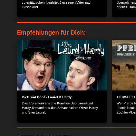
zu enttäuschen, begleitet Jan seinen Vater nach
übernehmen. 
Düsseldorf.
bricht zusam
Empfehlungen für Dich:
Dick und Doof - Laurel & Hardy
TIERWELT Li
Das US-amerikanische Komiker-Duo Laurel und
Wer Pferde li
Hardy bestand aus den Schauspielern Oliver Hardy
Leonie Kock i
und Stan Laurel.
Züchter Albe
Galopperzuch
die Uhr für 
und Reiten so
Pferdemensch