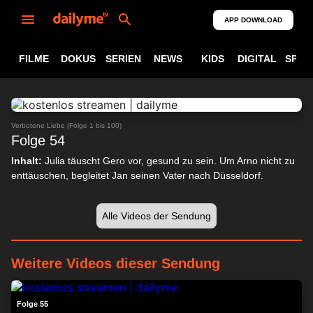
APP DOWNLOAD
FILME
DOKUS
SERIEN
NEWS
KIDS
DIGITAL
SPOR
ABSPIELEN
24:29
Verbotene Liebe (Folge 1 bis 100)
Folge 54
Inhalt:
Julia täuscht Gero vor, gesund zu sein. Um Arno nicht zu
enttäuschen, begleitet Jan seinen Vater nach Düsseldorf.
Alle Videos der Sendung
Weitere Videos dieser Sendung
23:49
Folge 55