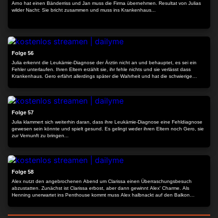
Arno hat einen Bänderriss und Jan muss die Firma übernehmen. Resultat von Julias
wilder Nacht: Sie bricht zusammen und muss ins Krankenhaus...
24:12
Folge 56
Julia erkennt die Leukämie-Diagnose der Ärztin nicht an und behauptet, es sei ein
Fehler unterlaufen. Ihren Eltern erzählt sie, ihr fehle nichts und sie verlässt dass
Krankenhaus. Gero erfährt allerdings später die Wahrheit und hat die schwierige
Aufgabe, sie Julias Familie mitzuteilen.
24:02
Folge 57
Julia klammert sich weiterhin daran, dass ihre Leukämie-Diagnose eine Fehldiagnose
gewesen sein könnte und spielt gesund. Es gelingt weder ihren Eltern noch Gero, sie
zur Vernunft zu bringen...
23:45
Folge 58
Alex nutzt den angebrochenen Abend um Clarissa einen Überraschungsbesuch
abzustatten. Zunächst ist Clarissa erbost, aber dann gewinnt Alex' Charme. Als
Henning unerwartet ins Penthouse kommt muss Alex halbnackt auf den Balkon
flüchten.