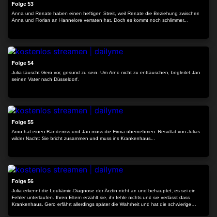
Folge 53
Anna und Renate haben einen heftigen Streit, weil Renate die Beziehung zwischen
Anna und Florian an Hannelore verraten hat. Doch es kommt noch schlimmer...
24:29
Folge 54
Julia täuscht Gero vor, gesund zu sein. Um Arno nicht zu enttäuschen, begleitet Jan
seinen Vater nach Düsseldorf.
23:49
Folge 55
Arno hat einen Bänderriss und Jan muss die Firma übernehmen. Resultat von Julias
wilder Nacht: Sie bricht zusammen und muss ins Krankenhaus...
24:12
Folge 56
Julia erkennt die Leukämie-Diagnose der Ärztin nicht an und behauptet, es sei ein
Fehler unterlaufen. Ihren Eltern erzählt sie, ihr fehle nichts und sie verlässt dass
Krankenhaus. Gero erfährt allerdings später die Wahrheit und hat die schwierige
Aufgabe, sie Julias Familie mitzuteilen.