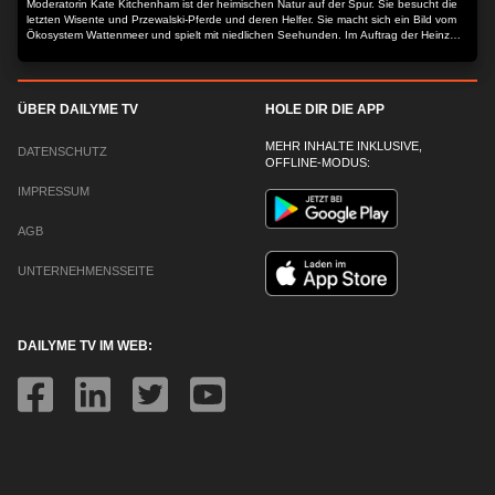
Moderatorin Kate Kitchenham ist der heimischen Natur auf der Spur. Sie besucht die
letzten Wisente und Przewalski-Pferde und deren Helfer. Sie macht sich ein Bild vom
Ökosystem Wattenmeer und spielt mit niedlichen Seehunden. Im Auftrag der Heinz
Sielmann Stiftung macht Kate sich ein umfassendes Bild vom Zustand unserer wilden
Heimat - und derer, die sie schützen.
ÜBER DAILYME TV
HOLE DIR DIE APP
MEHR INHALTE INKLUSIVE,
DATENSCHUTZ
OFFLINE-MODUS:
IMPRESSUM
AGB
UNTERNEHMENSSEITE
DAILYME TV IM WEB: