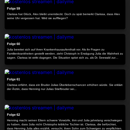
Folge 59
Clarissa hat Glück, Alex bleibt unentdeckt. Doch zu spät bemerkt Clarissa, dass Alex
seine Uhr vergessen hat. Wird sie auffliegen?
24:11
Folge 60
Julia bereitet sich auf ihren Krankenhausaufenthalt vor. Als ihr Fragen zu
Familienkrankheiten gestellt werden, zieht Christoph in Erwägung Julia die Wahrheit zu
sagen. Clarissa ist strikt dagegen. Die Situation spitzt sich zu, als Dr. Seewald zur
Klärung der Knochenmarkspendersituation von Clarissa wissen will, ob Julia
Geschwister hat. Wird Clarissa um Julias Willen die Wahrheit sagen?
24:18
Folge 61
Clarissa erfährt, dass ein Bruder Julias Überlebenschancen erhöhen würde. Sie erklärt
der Ärztin, dass Henning nur Julias Stiefbruder sei...
24:13
Folge 62
Henning macht seinen Eltern schwere Vorwürfe, ihm und Julia jahrelang verschwiegen
zu haben, dass Julia nicht Christophs leibliche Tochter ist. Clarissa, die befürchtet,
dass Henning Julia alles erzählt, versucht, ihren Sohn zum Schweigen zu verpflichten.