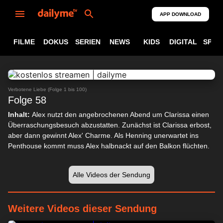
APP DOWNLOAD
FILME
DOKUS
SERIEN
NEWS
KIDS
DIGITAL
SPOR
ABSPIELEN
23:45
Verbotene Liebe (Folge 1 bis 100)
Folge 58
Inhalt:
Alex nutzt den angebrochenen Abend um Clarissa einen
Überraschungsbesuch abzustatten. Zunächst ist Clarissa erbost,
aber dann gewinnt Alex' Charme. Als Henning unerwartet ins
Penthouse kommt muss Alex halbnackt auf den Balkon flüchten.
Alle Videos der Sendung
Weitere Videos dieser Sendung
24:41