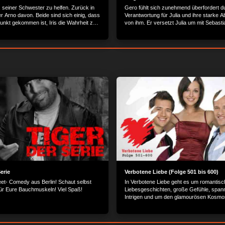
t, seiner Schwester zu helfen. Zurück in
Gero fühlt sich zunehmend überfordert d
er Arno davon. Beide sind sich einig, dass
Verantwortung für Julia und ihre starke A
unkt gekommen ist, Iris die Wahrheit zu
von ihm. Er versetzt Julia um mit Sebasti
sa fühlt sich sehr isoliert und verlassen
zusammen zu sein.
der Familie nach Verbündeten...
Serie
Verbotene Liebe (Folge 501 bis 600)
eet- Comedy aus Berlin! Schaut selbst
In Verbotene Liebe geht es um romantisc
für Eure Bauchmuskeln! Viel Spaß!
Liebesgeschichten, große Gefühle, spa
Intrigen und um den glamourösen Kosmo
Reichen und Schönen.