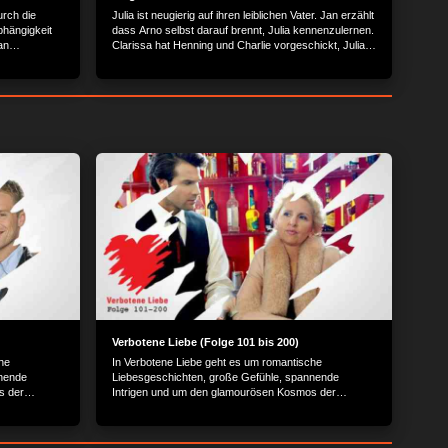
urch die
Julia ist neugierig auf ihren leiblichen Vater. Jan erzählt
bhängigkeit
dass Arno selbst darauf brennt, Julia kennenzulernen.
an
Clarissa hat Henning und Charlie vorgeschickt, Julia
zu bitten, sie wenigstens anzuhören. Am Krankenbett
treffen Clarissa und Arno aufeinander.
Verbotene Liebe (Folge 101 bis 200)
he
In Verbotene Liebe geht es um romantische
nnende
Liebesgeschichten, große Gefühle, spannende
s der
Intrigen und um den glamourösen Kosmos der
Reichen und Schönen.