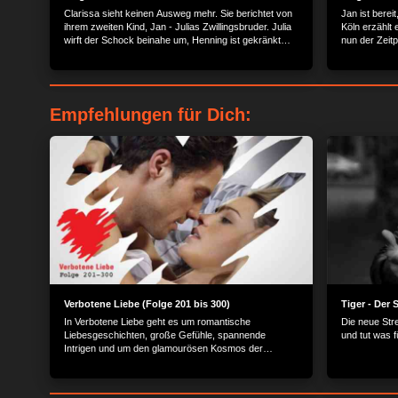
Clarissa sieht keinen Ausweg mehr. Sie berichtet von
Jan ist berei
ihrem zweiten Kind, Jan - Julias Zwillingsbruder. Julia
Köln erzählt 
wirft der Schock beinahe um, Henning ist gekränkt
nun der Zeitp
und Christoph sucht Abstand zu Clarissa. Alle haben
sagen. Claris
ihr Vertrauen in Clarissa verloren, sie steht allein da...
und sucht in 
Empfehlungen für Dich:
Verbotene Liebe (Folge 201 bis 300)
Tiger - Der 
In Verbotene Liebe geht es um romantische
Die neue Str
Liebesgeschichten, große Gefühle, spannende
und tut was 
Intrigen und um den glamourösen Kosmos der
Reichen und Schönen.