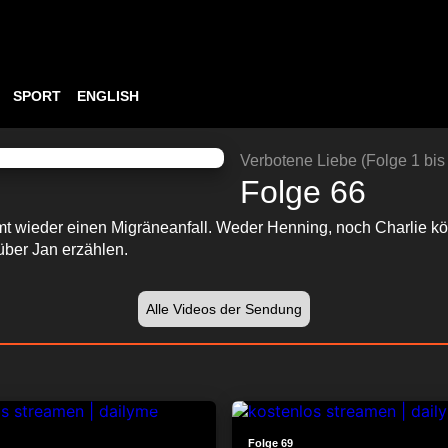
SPORT
ENGLISH
ABSPIELEN
23:51
Verbotene Liebe (Folge 1 bis
Folge 66
t wieder einen Migräneanfall. Weder Henning, noch Charlie kön
über Jan erzählen.
Alle Videos der Sendung
23:47
Folge 69