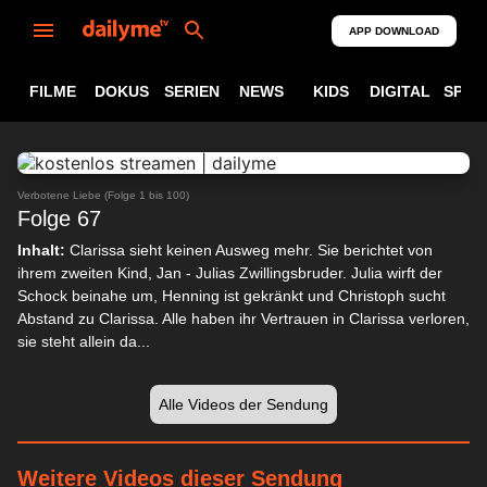
APP DOWNLOAD
FILME
DOKUS
SERIEN
NEWS
KIDS
DIGITAL
SPOR
ABSPIELEN
24:18
Verbotene Liebe (Folge 1 bis 100)
Folge 67
Inhalt:
Clarissa sieht keinen Ausweg mehr. Sie berichtet von
ihrem zweiten Kind, Jan - Julias Zwillingsbruder. Julia wirft der
Schock beinahe um, Henning ist gekränkt und Christoph sucht
Abstand zu Clarissa. Alle haben ihr Vertrauen in Clarissa verloren,
sie steht allein da...
Alle Videos der Sendung
Weitere Videos dieser Sendung