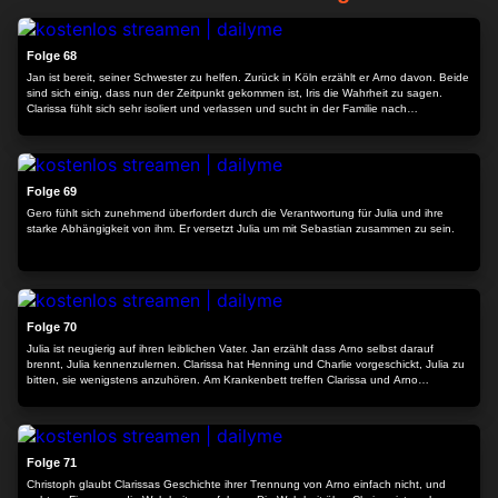
23:47
Folge 68
Jan ist bereit, seiner Schwester zu helfen. Zurück in Köln erzählt er Arno davon. Beide
sind sich einig, dass nun der Zeitpunkt gekommen ist, Iris die Wahrheit zu sagen.
Clarissa fühlt sich sehr isoliert und verlassen und sucht in der Familie nach
Verbündeten...
24:13
Folge 69
Gero fühlt sich zunehmend überfordert durch die Verantwortung für Julia und ihre
starke Abhängigkeit von ihm. Er versetzt Julia um mit Sebastian zusammen zu sein.
24:16
Folge 70
Julia ist neugierig auf ihren leiblichen Vater. Jan erzählt dass Arno selbst darauf
brennt, Julia kennenzulernen. Clarissa hat Henning und Charlie vorgeschickt, Julia zu
bitten, sie wenigstens anzuhören. Am Krankenbett treffen Clarissa und Arno
aufeinander.
24:11
Folge 71
Christoph glaubt Clarissas Geschichte ihrer Trennung von Arno einfach nicht, und