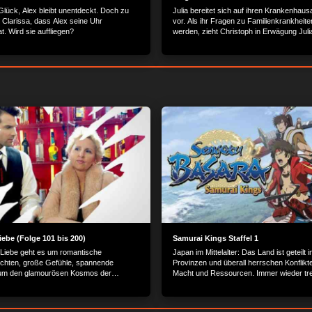
Glück, Alex bleibt unentdeckt. Doch zu
Julia bereitet sich auf ihren Krankenhaus
 Clarissa, dass Alex seine Uhr
vor. Als ihr Fragen zu Familienkrankheiten
. Wird sie auffliegen?
werden, zieht Christoph in Erwägung Juli
Wahrheit zu sagen. Clarissa ist strikt da
Situation spitzt sich zu, als Dr. Seewald 
der Knochenmarkspendersituation von Cl
wissen will, ob Julia Geschwister hat. Wi
um Julias Willen die Wahrheit sagen?
iebe (Folge 101 bis 200)
Samurai Kings Staffel 1
 Liebe geht es um romantische
Japan im Mittelalter: Das Land ist geteilt 
chten, große Gefühle, spannende
Provinzen und überall herrschen Konflikt
 um den glamourösen Kosmos der
Macht und Ressourcen. Immer wieder tre
 Schönen.
mächtige Feudalherren aufs Schlachtfeld,
versuchen, den anderen Herrschern das 
streitig zu machen.