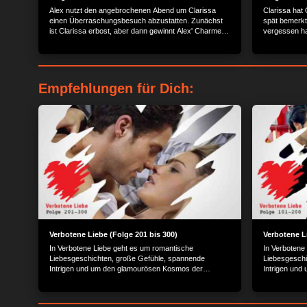
Alex nutzt den angebrochenen Abend um Clarissa
Clarissa hat 
einen Überraschungsbesuch abzustatten. Zunächst
spät bemerkt
ist Clarissa erbost, aber dann gewinnt Alex' Charme.
vergessen hat
Als Henning unerwartet ins Penthouse kommt muss
Alex halbnackt auf den Balkon flüchten.
Empfehlungen für Dich:
Verbotene Liebe (Folge 201 bis 300)
Verbotene L
In Verbotene Liebe geht es um romantische
In Verbotene
Liebesgeschichten, große Gefühle, spannende
Liebesgeschi
Intrigen und um den glamourösen Kosmos der
Intrigen und
Reichen und Schönen.
Reichen und