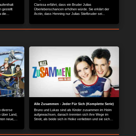
aufenthalt
Clarissa erfährt, dass ein Bruder Julias
 gestellt
Überlebenschancen erhöhen würde. Sie erklärt der
a die
Ärztin, dass Henning nur Julias Stiefbruder sei...
gegen. Die
zur Klärung
arissa
rd Clarissa
Alle Zusammen - Jeder Für Sich (Komplette Serie)
in diverse
Bruno und Lukas sind als Kinder zusammen im Heim
e über Land,
aufgewachsen, danach trennten sich ihre Wege im
ten neue,
Streit, als beide sich in Heike verliebten und sie sich
 die
für Lukas entschieden hat. Das Leben führt sie nun in
Territorium
Berlin wieder zusammen.