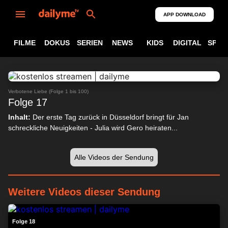
APP DOWNLOAD
FILME
DOKUS
SERIEN
NEWS
KIDS
DIGITAL
SPOR
ABSPIELEN
24:10
Verbotene Liebe (Folge 1 bis 100)
Folge 17
Inhalt:
Der erste Tag zurück in Düsseldorf bringt für Jan
schreckliche Neuigkeiten - Julia wird Gero heiraten...
Alle Videos der Sendung
Weitere Videos dieser Sendung
24:12
Folge 18