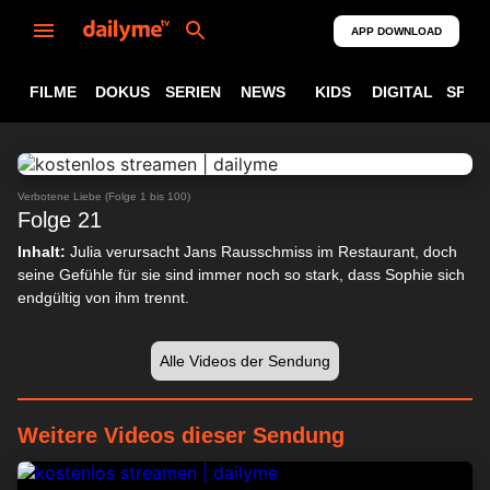
APP DOWNLOAD
FILME
DOKUS
SERIEN
NEWS
KIDS
DIGITAL
SPOR
ABSPIELEN
24:08
Verbotene Liebe (Folge 1 bis 100)
Folge 21
Inhalt:
Julia verursacht Jans Rausschmiss im Restaurant, doch
seine Gefühle für sie sind immer noch so stark, dass Sophie sich
endgültig von ihm trennt.
Alle Videos der Sendung
Weitere Videos dieser Sendung
24:10