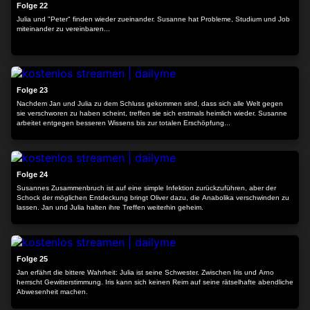
Folge 22
Julia und "Peter" finden wieder zueinander. Susanne hat Probleme, Studium und Job
miteinander zu vereinbaren...
24:30
Folge 23
Nachdem Jan und Julia zu dem Schluss gekommen sind, dass sich alle Welt gegen
sie verschworen zu haben scheint, treffen sie sich erstmals heimlich wieder. Susanne
arbeitet entgegen besseren Wissens bis zur totalen Erschöpfung...
24:06
Folge 24
Susannes Zusammenbruch ist auf eine simple Infektion zurückzuführen, aber der
Schock der möglichen Entdeckung bringt Oliver dazu, die Anabolika verschwinden zu
lassen. Jan und Julia halten ihre Treffen weiterhin geheim.
24:17
Folge 25
Jan erfährt die bittere Wahrheit: Julia ist seine Schwester. Zwischen Iris und Arno
herrscht Gewitterstimmung. Iris kann sich keinen Reim auf seine rätselhafte abendliche
Abwesenheit machen.