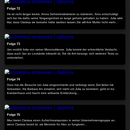
Folge 72
Iris ist nicht länger bereit, Arnos Geheimniskrämerei zu tolerieren. Arno entschuldigt
sich bei Iris dafür, seine Vergangenheit so lange geheim gehalten zu haben. Julia wird
klar, dass Clarissa sie beinahe hätte sterben lassen.Sie will ihre Mutter nicht mehr
sehen.
24:05
Folge 73
Jan erzählt Julia von seiner Mononukleose. Julia kommt der schreckliche Verdacht,
dass auch Jan an Leukämie erkrankt ist. Sie rät ihm besorgt, sich weiteren Tests zu
unterziehen.
24:11
Folge 74
Gero hat die Besuche bei Julia eingeschränkt und verbringt seine Zeit lieber mit
Sebastian. Als Barbara ihn ermahnt, sich mehr um Julia zu kümmern, geht er ins
Krankenhaus und macht eine seltsame Entdeckung...
24:32
Folge 75
Max bietet Clarissa einen Aufsichtsratsposten in seiner Unternehmensgruppe an,
wenn Clarissa bereit ist, als Mentorin für Alex zu fungieren...