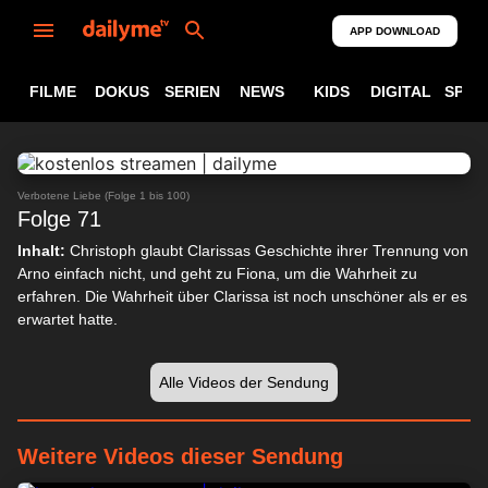
APP DOWNLOAD
FILME
DOKUS
SERIEN
NEWS
KIDS
DIGITAL
SPOR
ABSPIELEN
24:11
Verbotene Liebe (Folge 1 bis 100)
Folge 71
Inhalt:
Christoph glaubt Clarissas Geschichte ihrer Trennung von
Arno einfach nicht, und geht zu Fiona, um die Wahrheit zu
erfahren. Die Wahrheit über Clarissa ist noch unschöner als er es
erwartet hatte.
Alle Videos der Sendung
Weitere Videos dieser Sendung
24:21