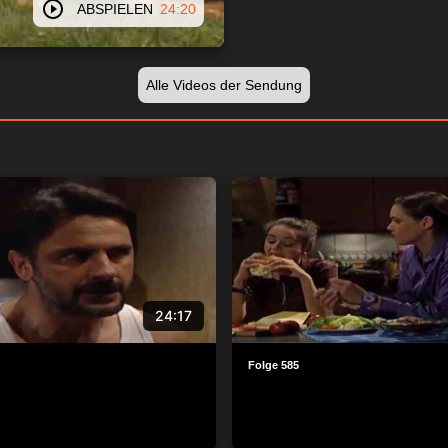
ABSPIELEN
24:20
Alle Videos der Sendung
24:17
Folge 585