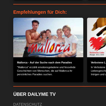
Empfehlungen für Dich:
Mallorca - Auf der Suche nach dem Paradies
Verbotene L
"Mallorca" erzählt emotionsgeladene und fesselnde
In Verbotene
Geschichten von Menschen, die auf Mallorca ihr
Liebesgeschi
persönliches Paradies suchen.
Intrigen und
Reichen und
ÜBER DAILYME TV
DATENSCHUTZ