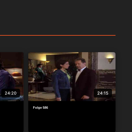
24:20
24:15
Folge 586