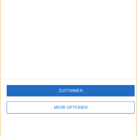
Folge 514
Empfehlungen für Dich:
ZUSTIMMEN
MEHR OPTIONEN
Sophie - Braut wider Willen
Große Gefühle und der Traum vom Glück: Die romantische Serie "Sophie - Braut wider
Willen" führt ins 19. Jahrhundert und stellt die große Frage: Welche Schranken kann