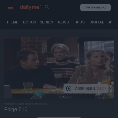
APP DOWNLOAD
FILME
DOKUS
SERIEN
NEWS
KIDS
DIGITAL
SPOR
ABSPIELEN
24:07
Verbotene Liebe (Folge 501 bis 600)
Folge 510