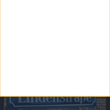
Mallorca - Auf der Suche nach dem Paradies
"Mallorca" erzählt emotionsgeladene und fesselnde Geschichten von Menschen, die
auf Mallorca ihr persönliches Paradies suchen.