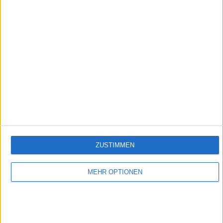
Folge 515
Empfehlungen für Dich:
ZUSTIMMEN
MEHR OPTIONEN
Verbotene Liebe (Folge 401 bis 500)
In Verbotene Liebe geht es um romantische Liebesgeschichten, große Gefühle,
spannende Intrigen und um den glamourösen Kosmos der Reichen und Schönen.