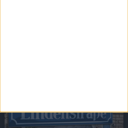
Sophie - Braut wider Willen
Große Gefühle und der Traum vom Glück: Die romantische Serie "Sophie - Braut wider
Willen" führt ins 19. Jahrhundert und stellt die große Frage: Welche Schranken kann
Liebe überwinden?