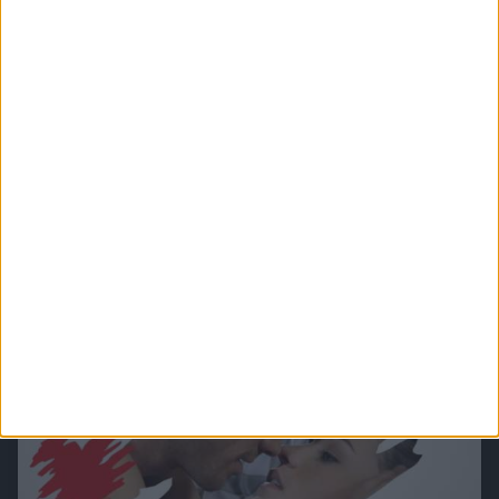
Verbotene Liebe (Folge 401 bis 500)
In Verbotene Liebe geht es um romantische Liebesgeschichten, große Gefühle,
spannende Intrigen und um den glamourösen Kosmos der Reichen und Schönen.