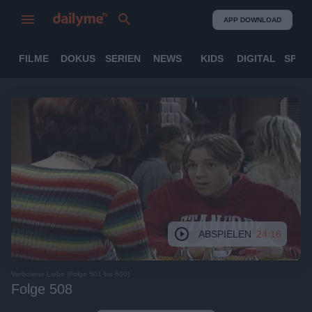
APP DOWNLOAD
FILME
DOKUS
SERIEN
NEWS
KIDS
DIGITAL
SPOR
ABSPIELEN
24:16
Verbotene Liebe (Folge 501 bis 600)
Folge 508