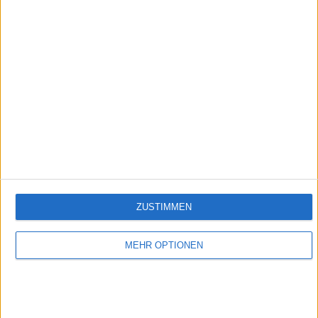
Folge 512
Empfehlungen für Dich:
ZUSTIMMEN
MEHR OPTIONEN
DasErste - Lindenstrasse
Die Lindenstraße auch unterwegs genießen!